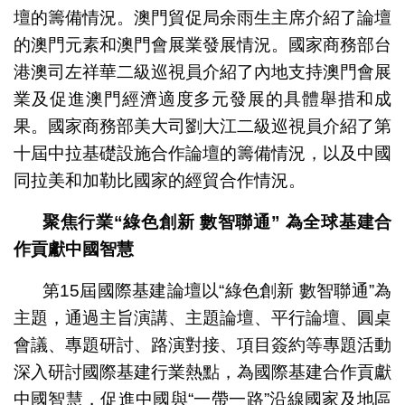
壇的籌備情況。澳門貿促局余雨生主席介紹了論壇
的澳門元素和澳門會展業發展情況。國家商務部台
港澳司左祥華二級巡視員介紹了內地支持澳門會展
業及促進澳門經濟適度多元發展的具體舉措和成
果。國家商務部美大司劉大江二級巡視員介紹了第
十屆中拉基礎設施合作論壇的籌備情況，以及中國
同拉美和加勒比國家的經貿合作情況。
聚焦行業
“
綠色創新 數智聯通
”
為全球基建合
作貢獻中國智慧
第15屆國際基建論壇以“綠色創新 數智聯通”為
主題，通過主旨演講、主題論壇、平行論壇、圓桌
會議、專題研討、路演對接、項目簽約等專題活動
深入研討國際基建行業熱點，為國際基建合作貢獻
中國智慧，促進中國與“一帶一路”沿線國家及地區