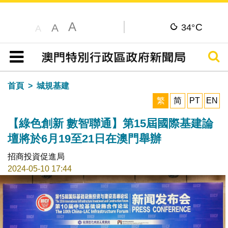
A
C
A
34°
A
搜尋
目錄
首頁
城規基建
繁
简
PT
EN
【綠色創新 數智聯通】第15屆國際基建論
壇將於6月19至21日在澳門舉辦
招商投資促進局
2024-05-10 17:44