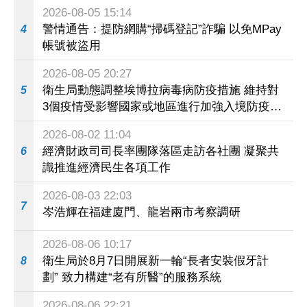
2026-08-05 15:14
警情通告：提防網購“掃碼登記”詐騙 以免MPay
4
帳號被盜用
2026-08-05 20:27
衛生局動態調整埃博拉病毒病防疫措施 維持對
5
3個疫情受影響國家或地區進行加強入境防疫措
施
2026-08-02 11:04
經濟財政司司長率團隊落區走訪各社團 凝聚共
6
識推進經濟民生各項工作
2026-08-03 22:03
7
岑浩輝在福建廈門、龍岩兩市考察調研
2026-08-06 10:17
衛生局於8月7日開展新一輪“長者安裝假牙計
8
劃” 致力構建“老有所醫”的服務系統
2026-08-06 22:21