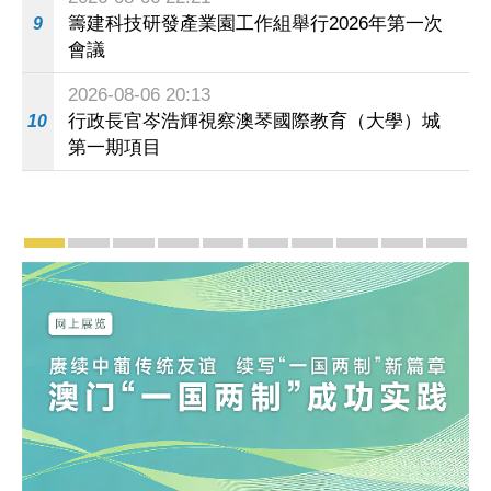
籌建科技研發產業園工作組舉行2026年第一次
9
會議
2026-08-06 20:13
行政長官岑浩輝視察澳琴國際教育（大學）城
10
第一期項目
宣傳及推廣
賡續中葡傳統友誼 續寫“一國兩制”新篇章 — 澳門“
澳門名片集
行政長官岑浩輝11月18日發表2026年施
施政特寫
澳門特別行政區經濟和社會發展第
橫琴粵澳深度合作區專題
施政小講堂
走進澳門
澳門相簿2
《澳