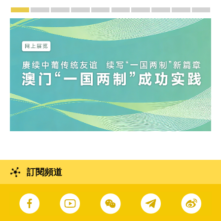
宣傳及推廣
賡續中葡傳統友誼 續寫“一國兩制”新篇章 — 澳門“
澳門名片集
行政長官岑浩輝11月18日發表2026年施
施政特寫
澳門特別行政區經濟和社會發展第
橫琴粵澳深度合作區專題
施政小講堂
走進澳門
澳門相簿2
《澳
訂閱頻道