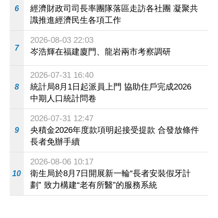
經濟財政司司長率團隊落區走訪各社團 凝聚共
6
識推進經濟民生各項工作
2026-08-03 22:03
7
岑浩輝在福建廈門、龍岩兩市考察調研
2026-07-31 16:40
統計局8月1日起派員上門 協助住戶完成2026
8
中期人口統計問卷
2026-07-31 12:47
央積金2026年度款項明起接受提款 合發放條件
9
長者免辦手續
2026-08-06 10:17
衛生局於8月7日開展新一輪“長者安裝假牙計
10
劃” 致力構建“老有所醫”的服務系統