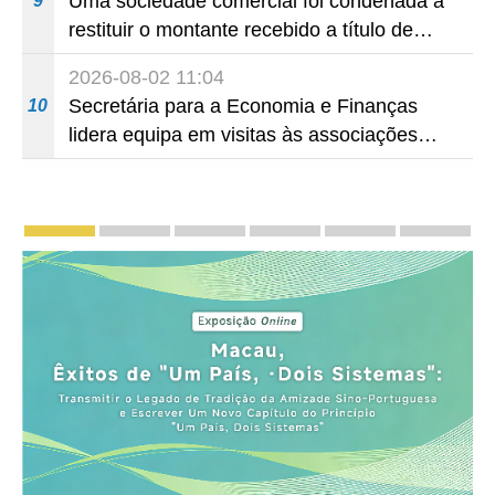
Uma sociedade comercial foi condenada a
9
restituir o montante recebido a título de
apoio pecuniário para combater a epidemia
2026-08-02 11:04
de 2022, por não ter sido provado que
Secretária para a Economia e Finanças
10
reunia os requisitos para a sua atribuição
lidera equipa em visitas às associações
locais para consolidar consensos e
promover os trabalhos nas áreas
económica e social
Divulgação e promoção
Macau, Êxitos de "Um País, Dois Sistemas": Tra
Chefe do Executivo apresenta a 18 de 
LAG em Grande Plano
Segundo Plano Quinque
Zona de Coope
Photo