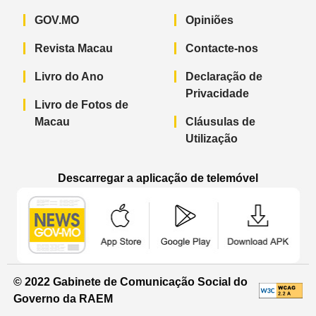
GOV.MO
Opiniões
Revista Macau
Contacte-nos
Livro do Ano
Declaração de
Privacidade
Livro de Fotos de
Macau
Cláusulas de
Utilização
Descarregar a aplicação de telemóvel
Aplicação de telemóvel “Notícias do G
Aplicação de telemóvel “
Aplicação 
© 2022 Gabinete de Comunicação Social do
Governo da RAEM