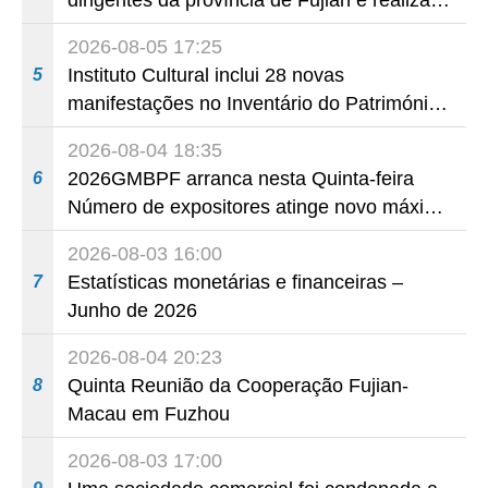
visita de trabalho em Fuzhou
2026-08-05 17:25
Instituto Cultural inclui 28 novas
5
manifestações no Inventário do Património
Cultural Intangível
2026-08-04 18:35
2026GMBPF arranca nesta Quinta-feira
6
Número de expositores atinge novo máximo
em 18 anos
2026-08-03 16:00
Estatísticas monetárias e financeiras –
7
Junho de 2026
2026-08-04 20:23
Quinta Reunião da Cooperação Fujian-
8
Macau em Fuzhou
2026-08-03 17:00