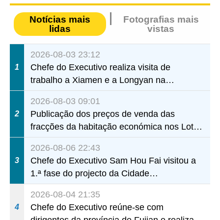
Notícias mais
Fotografias mais
lidas
vistas
2026-08-03 23:12
Chefe do Executivo realiza visita de
1
trabalho a Xiamen e a Longyan na
província de Fujian
2026-08-03 09:01
Publicação dos preços de venda das
2
fracções da habitação económica nos Lotes
A1 a A4 e A12 da Zona A dos Novos
2026-08-06 22:43
Aterros
Chefe do Executivo Sam Hou Fai visitou a
3
1.ª fase do projecto da Cidade
(Universitária) de Educação Internacional
2026-08-04 21:35
de Macau e Hengqin
Chefe do Executivo reúne-se com
4
dirigentes da província de Fujian e realiza