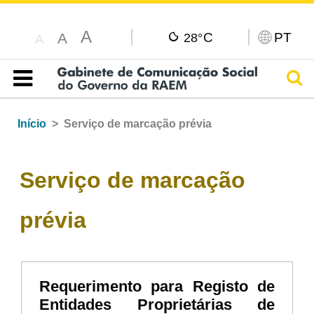
A
C
PT
A
28°
A
Pesq
Índice
Início
Serviço de marcação prévia
Serviço de marcação
prévia
Requerimento para Registo de
Entidades Proprietárias de