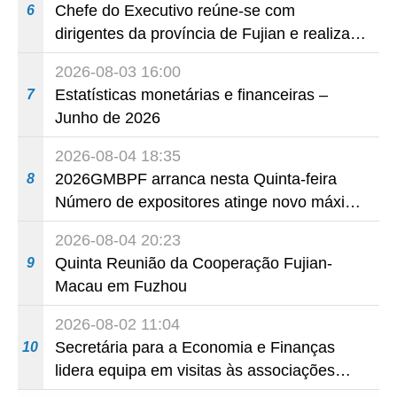
Chefe do Executivo reúne-se com
6
dirigentes da província de Fujian e realiza
visita de trabalho em Fuzhou
2026-08-03 16:00
Estatísticas monetárias e financeiras –
7
Junho de 2026
2026-08-04 18:35
2026GMBPF arranca nesta Quinta-feira
8
Número de expositores atinge novo máximo
em 18 anos
2026-08-04 20:23
Quinta Reunião da Cooperação Fujian-
9
Macau em Fuzhou
2026-08-02 11:04
Secretária para a Economia e Finanças
10
lidera equipa em visitas às associações
locais para consolidar consensos e