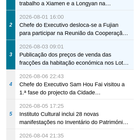
trabalho a Xiamen e a Longyan na
província de Fujian
2026-08-01 16:00
Chefe do Executivo desloca-se a Fujian
2
para participar na Reunião da Cooperação
Fujian-Macau
2026-08-03 09:01
Publicação dos preços de venda das
3
fracções da habitação económica nos Lotes
A1 a A4 e A12 da Zona A dos Novos
2026-08-06 22:43
Aterros
Chefe do Executivo Sam Hou Fai visitou a
4
1.ª fase do projecto da Cidade
(Universitária) de Educação Internacional
2026-08-05 17:25
de Macau e Hengqin
Instituto Cultural inclui 28 novas
5
manifestações no Inventário do Património
Cultural Intangível
2026-08-04 21:35