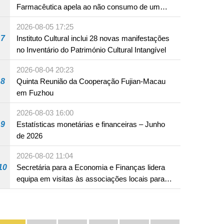
Farmacêutica apela ao não consumo de um
produto com substâncias medicamentosas
2026-08-05 17:25
ocidentais
7
Instituto Cultural inclui 28 novas manifestações
no Inventário do Património Cultural Intangível
2026-08-04 20:23
8
Quinta Reunião da Cooperação Fujian-Macau
em Fuzhou
2026-08-03 16:00
9
Estatísticas monetárias e financeiras – Junho
de 2026
2026-08-02 11:04
10
Secretária para a Economia e Finanças lidera
equipa em visitas às associações locais para
consolidar consensos e promover os trabalhos
nas áreas económica e social
Divulgação e promoção