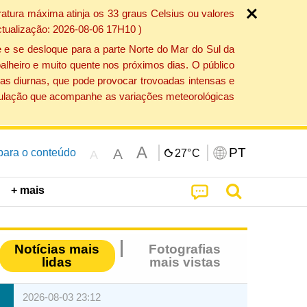
atura máxima atinja os 33 graus Celsius ou valores
ctualização: 2026-08-06 17H10 )
 e se desloque para a parte Norte do Mar do Sul da
alheiro e muito quente nos próximos dias. O público
as diurnas, que pode provocar trovoadas intensas e
população que acompanhe as variações meteorológicas
A
PT
A
 para o conteúdo
27°
C
A
+ mais
Notícias mais
Fotografias
lidas
mais vistas
2026-08-03 23:12