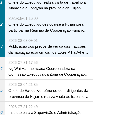
1
Chefe do Executivo realiza visita de trabalho a
Xiamen e a Longyan na província de Fujian
2026-08-01 16:00
2
Chefe do Executivo desloca-se a Fujian para
participar na Reunião da Cooperação Fujian-
Macau
2026-08-03 09:01
3
Publicação dos preços de venda das fracções
da habitação económica nos Lotes A1 a A4 e
A12 da Zona A dos Novos Aterros
2026-07-31 17:56
4
Ng Wai Han nomeada Coordenadora da
Comissão Executiva da Zona de Cooperação
Aprofundada entre Guangdong e Macau em
2026-08-04 21:35
Hengqin
5
Chefe do Executivo reúne-se com dirigentes da
província de Fujian e realiza visita de trabalho
em Fuzhou
2026-07-31 22:49
6
Instituto para a Supervisão e Administração