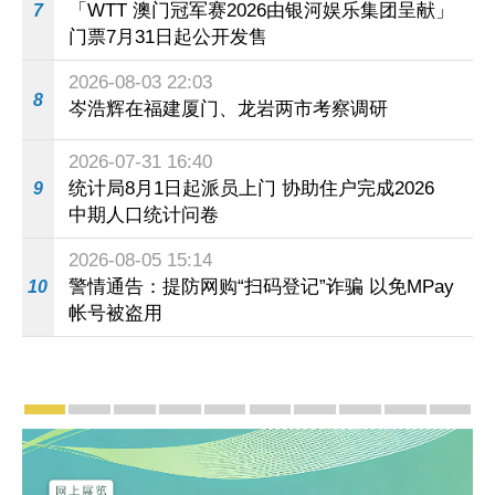
「WTT 澳门冠军赛2026由银河娱乐集团呈献」
7
门票7月31日起公开发售
2026-08-03 22:03
8
岑浩辉在福建厦门、龙岩两市考察调研
2026-07-31 16:40
统计局8月1日起派员上门 协助住户完成2026
9
中期人口统计问卷
2026-08-05 15:14
警情通告：提防网购“扫码登记”诈骗 以免MPay
10
帐号被盗用
宣传及推广
赓续中葡传统友谊 续写“一国两制”新篇章 — 澳门“
澳门名片集
行政长官岑浩辉11月18日发表2026年施
施政特写
澳门特别行政区经济和社会发展第
横琴粤澳深度合作区专题
施政小讲堂
走进澳门
澳门相簿2
《澳