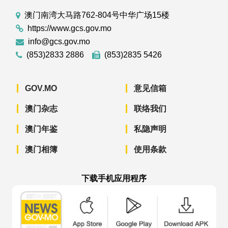
澳门南湾大马路762-804号中华广场15楼
https://www.gcs.gov.mo
info@gcs.gov.mo
(853)2833 2886
(853)2835 5426
GOV.MO
意见信箱
澳门杂志
联络我们
澳门年鉴
私隐声明
澳门相簿
使用条款
下载手机应用程序
澳门政府新闻 APP - App Store 下载
澳门政府新闻 APP - Googl
澳门政府新闻 