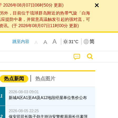
6年08月07日06时50分 更新)
另外，目前位于琉球群岛附近的热带气旋「白海
民应提防中暑，并留意高温触发引起的强对流，可
2026年08月07日11时00分 更新)
A
简
A
跳至内容
31°
C
A
热点新闻
热点图片
2026-08-03 09:01
1
新城A区A1至A4及A12地段经屋单位售价公布
2026-08-05 22:25
2
保安司司长陈子劲主持治安警察局局长伍素萍