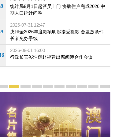
8
统计局8月1日起派员上门 协助住户完成2026 中
期人口统计问卷
2026-07-31 12:47
9
央积金2026年度款项明起接受提款 合发放条件
长者免办手续
2026-08-01 16:00
10
行政长官岑浩辉赴福建出席闽澳合作会议
宣传及推广
赓续中葡传统友谊 续写“一国两制”新篇章 — 澳门“一国
澳门名片集
行政长官岑浩辉11月18日发表2026年施政报
施政特写
澳门特别行政区经济和社会发展第二个五
横琴粤澳深度合作区专题网站
施政小讲堂
走进澳门
澳门相簿2020
《澳门微视