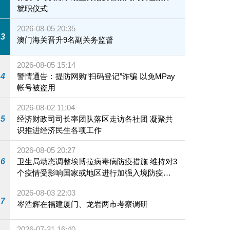
就职仪式
2026-08-05 20:35
3
澳门海关晋升9名副关务监督
2026-08-05 15:14
4
警情通告：提防网购“扫码登记”诈骗 以免MPay
帐号被盗用
2026-08-02 11:04
5
经济财政司司长率团队落区走访各社团 凝聚共
识推进经济民生各项工作
2026-08-05 20:27
6
卫生局动态调整埃博拉病毒病防疫措施 维持对3
个疫情受影响国家或地区进行加强入境防疫措
施
2026-08-03 22:03
7
岑浩辉在福建厦门、龙岩两市考察调研
2026-07-31 16:40