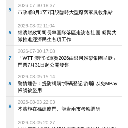
2026-07-30 18:37
5
市政署8月1至7日設臨時大型廢舊家具收集站
2026-08-02 11:04
經濟財政司司長率團隊落區走訪各社團 凝聚共
6
識推進經濟民生各項工作
2026-07-30 17:08
「WTT 澳門冠軍賽2026由銀河娛樂集團呈獻」
7
門票7月31日起公開發售
2026-08-05 15:14
警情通告：提防網購“掃碼登記”詐騙 以免MPay
8
帳號被盜用
2026-08-03 22:03
9
岑浩輝在福建廈門、龍岩兩市考察調研
2026-08-05 20:27