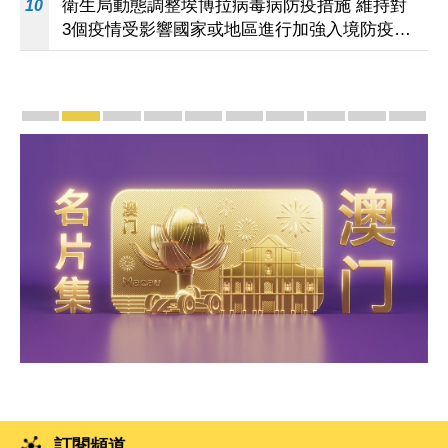
衛生局動態調整埃博拉病毒病防疫措施 維持對
10
3個疫情受影響國家或地區進行加強入境防疫措
施
宣傳及推廣
賡續中葡傳統友誼 續寫“一國兩制”新篇章 — 澳門“
澳門名片集
行政長官岑浩輝11月18日發表2026年施
施政特寫
澳門特別行政區經濟和社會發展第
橫琴粵澳深度合作區專題
施政小講堂
走進澳門
澳門相簿2
《澳
訂閱頻道