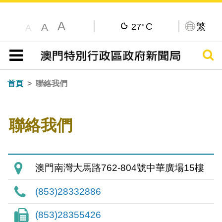
A
C
繁
A
27°
A
搜尋
目錄
首頁
聯絡我們
聯絡我們
澳門南灣大馬路762-804號中華廣場15樓
(853)28332886
(853)28355426