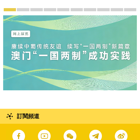
宣傳及推廣
賡續中葡傳統友誼 續寫“一國兩制”新篇章 — 澳門“
澳門名片集
行政長官岑浩輝11月18日發表2026年施
施政特寫
澳門特別行政區經濟和社會發展第
橫琴粵澳深度合作區專題
施政小講堂
走進澳門
澳門相簿2
《
訂閱頻道