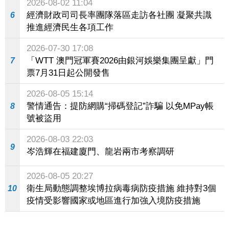
2026-08-02 11:04
經濟財政司司長率團隊落區走訪各社團 凝聚共識
6
推進經濟民生各項工作
2026-07-30 17:08
「WTT 澳門冠軍賽2026由銀河娛樂集團呈獻」門
7
票7月31日起公開發售
2026-08-05 15:14
警情通告：提防網購“掃碼登記”詐騙 以免MPay帳
8
號被盜用
2026-08-03 22:03
9
岑浩輝在福建廈門、龍岩兩市考察調研
2026-08-05 20:27
衛生局動態調整埃博拉病毒病防疫措施 維持對3個
10
疫情受影響國家或地區進行加強入境防疫措施