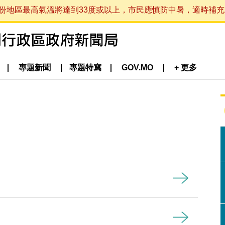
最高氣溫將達到33度或以上，市民應慎防中暑，適時補充水分。 (於
專題新聞
專題特寫
GOV.MO
+ 更多