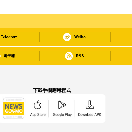
Telegram
Weibo
電子報
RSS
下載手機應用程式
澳門政府新聞 APP - App Store 下載
澳門政府新聞 APP - Google Pla
澳門政府新聞 APP -