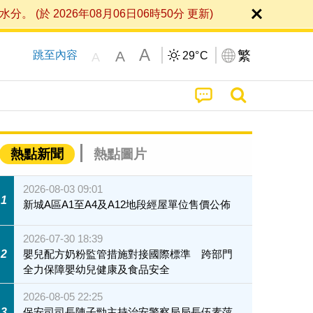
 2026年08月06日06時50分 更新)
A
繁
A
跳至內容
29°
C
A
熱點新聞
熱點圖片
2026-08-03 09:01
1
新城A區A1至A4及A12地段經屋單位售價公佈
2026-07-30 18:39
2
嬰兒配方奶粉監管措施對接國際標準 跨部門
全力保障嬰幼兒健康及食品安全
2026-08-05 22:25
3
保安司司長陳子勁主持治安警察局局長伍素萍