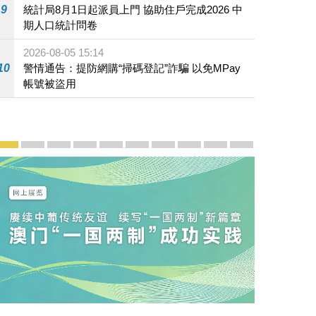
9
統計局8月1日起派員上門 協助住戶完成2026 中
期人口統計問卷
2026-08-05 15:14
10
警情通告：提防網購“掃碼登記”詐騙 以免MPay
帳號被盜用
宣傳及推廣
賡續中葡傳統友誼 續寫“一國兩制”新篇章 — 澳門“一國
澳門名片集
行政長官岑浩輝11月18日發表2026年施政報
施政特寫
澳門特別行政區經濟和社會發展第二個五
橫琴粵澳深度合作區專題網站
施政小講堂
走進澳門
澳門相簿2020
《澳门微视