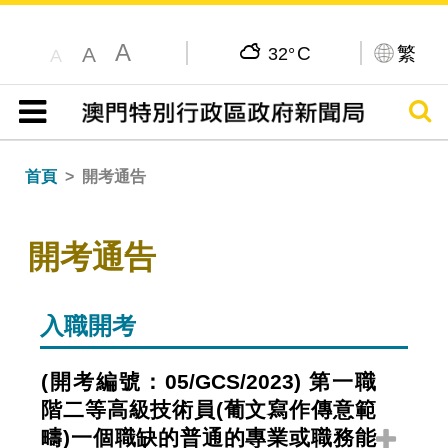
A
C
繁
A
32°
A
搜尋
目錄
首頁
開考通告
開考通告
入職開考
(開考編號：05/GCS/2023) 第一職
階二等高級技術員(葡文寫作傳意範
疇)一個職缺的普通的專業或職務能