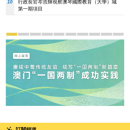
行政長官岑浩輝視察澳琴國際教育（大學）城
10
第一期項目
宣傳及推廣
賡續中葡傳統友誼 續寫“一國兩制”新篇章 — 澳門“
澳門名片集
行政長官岑浩輝11月18日發表2026年施
施政特寫
澳門特別行政區經濟和社會發展第
橫琴粵澳深度合作區專題
施政小講堂
走進澳門
澳門相簿2
《澳
訂閱頻道