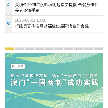
央積金2026年度款項明起接受提款 合發放條件
9
長者免辦手續
2026-08-01 16:00
10
行政長官岑浩輝赴福建出席閩澳合作會議
宣傳及推廣
賡續中葡傳統友誼 續寫“一國兩制”新篇章 — 澳門“
澳門名片集
行政長官岑浩輝11月18日發表2026年施
施政特寫
澳門特別行政區經濟和社會發展第
橫琴粵澳深度合作區專題
施政小講堂
走進澳門
澳門相簿2
《澳