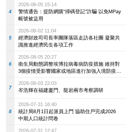
2026-08-05 15:14
警情通告：提防網購“掃碼登記”詐騙 以免MPay
4
帳號被盜用
2026-08-02 11:04
經濟財政司司長率團隊落區走訪各社團 凝聚共
5
識推進經濟民生各項工作
2026-08-05 20:27
衛生局動態調整埃博拉病毒病防疫措施 維持對
6
3個疫情受影響國家或地區進行加強入境防疫措
施
2026-08-03 22:03
7
岑浩輝在福建廈門、龍岩兩市考察調研
2026-07-31 16:40
統計局8月1日起派員上門 協助住戶完成2026
8
中期人口統計問卷
2026-07-31 12:47