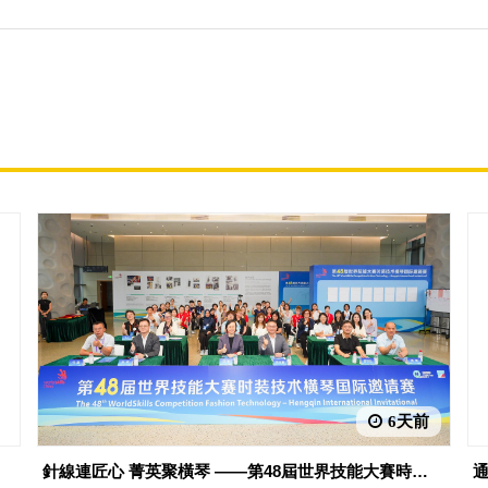
6天前
針線連匠心 菁英聚橫琴 ——第48屆世界技能大賽時裝
通