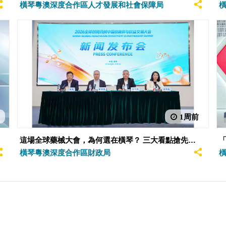
技術 橫琴國際邀請賽圓滿落幕
橫琴粵澳深度合作區人才發展和社會保障局
1周前
這場全球藥械大會，為何選在橫琴？ 三大看點搶先
看，報名通道已開啟
橫琴粵澳深度合作區財政局
橫