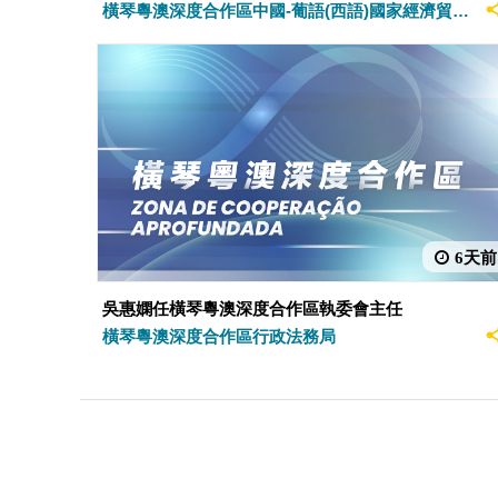
琴培訓
橫琴粵澳深度合作區中國-葡語(西語)國家經濟貿易
服務中心
6天前
吳惠嫻任橫琴粵澳深度合作區執委會主任
橫琴粵澳深度合作區行政法務局