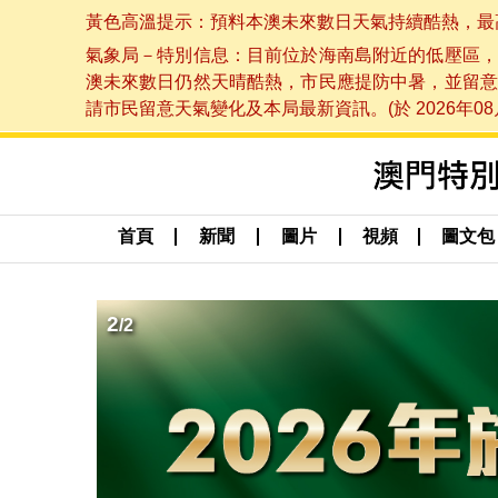
黃色高溫提示：預料本澳未來數日天氣持續酷熱，最高氣溫
氣象局－特別信息：目前位於海南島附近的低壓區，
澳未來數日仍然天晴酷熱，市民應提防中暑，並留意
請市民留意天氣變化及本局最新資訊。(於 2026年08月
首頁
新聞
圖片
視頻
圖文包
2
/
2