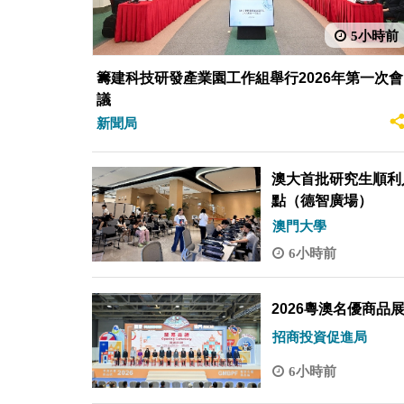
校在橫琴延伸辦學”。大學城是特區政府四個重大
5小時前
在2026年施政報告中進一步深化大學城三期建設
校區建設，主動融入及服務國家發展大局，深化澳
籌建科技研發產業園工作組舉行2026年第一次會
開展教學活動。三所公立高校對接國家及區域的
議
聯網、文化創意產業管理等研究生課程，進一步
新聞局
在合作區與國際及內地高校聯合開辦課程及深化
東省委橫琴工委副書記、省橫琴辦主任、合作區
廣東省委橫琴工委委員、合作區執行委員會副主
澳大首批研究生順利
會文化司司長辦公室主任林媛，澳琴兩地政府部
點（德智廣場）
澳門大學
6小時前
招商投資促進局
6小時前