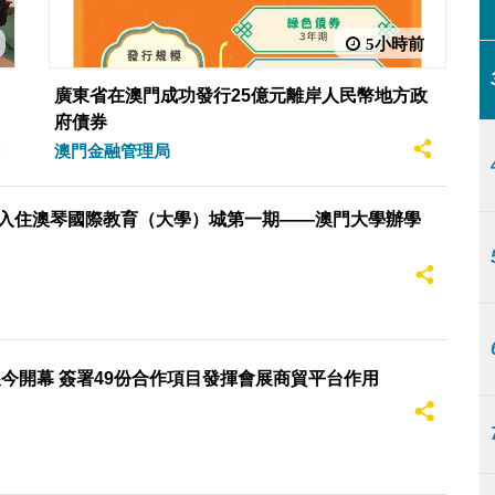
工程項目之一，特區政府緊密對接國家“十五五”規劃，
5小時前
規劃，按照“統一佈局、協調設計、開放共享”原則進行
琴一體化發展。 大學城第一期辦學點將於8月17日起
廣東省在澳門成功發行25億元離岸人民幣地方政
發展需求，首年開設了人工智能、微電子、大數據與物
府債券
將澳門高教資源延伸至合作區。同時，高校將持續推動
澳門金融管理局
科研合作。 陪同視察的還包括社會文化司司長柯嵐，廣
執行委員會副主任聶新平，行政長官辦公室主任陳格，
任李翀，合作區執行委員會副主任曹晉鋒、張國基，社
入住澳琴國際教育（大學）城第一期——澳門大學辦學
門代表以及三所公立高校領導主管。
2026粵澳名優商品展今開幕 簽署49份合作項目發揮會展商貿平台作用