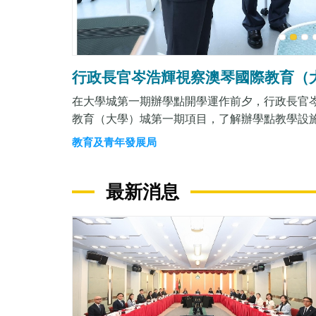
1
2
3
行政長官岑浩輝視察澳琴國際教育（
在大學城第一期辦學點開學運作前夕，行政長官
教育（大學）城第一期項目，了解辦學點教學設
目建築面積約6萬5千平方米，改造工程主體已完
教育及青年發展局
驗用房等設施已經就緒。澳門大學、澳門理工大
施，開展研究生教育教學活動，今年首期學生規模約
最新消息
廳、禮堂、學生中心、學生公寓等設施，並與學
長丁少雄匯報大學城第一至三期的規劃建設部署
會副主任張國基、合作區人才發展和社會保障局
及在地保障措施和兩地協作機制，三所公立高校
學城第一期項目工作，行政長官對項目改造情況
程中的努力。行政長官要求，澳門大學、澳門理工
確保首期1,400名研究生順利入駐開學，聯手
的辦學創造有利條件。 國家“十五五”規劃綱要