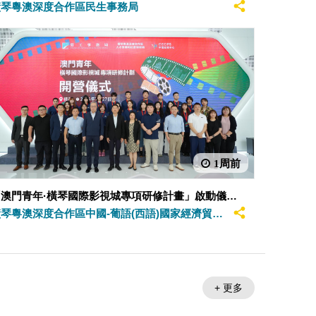
橫琴粵澳深度合作區民生事務局
1周前
「澳門青年·橫琴國際影視城專項研修計畫」啟動儀式
今舉行 助力培育國際視野影視人才
琴粵澳深度合作區中國-葡語(西語)國家經濟貿易
服務中心
+ 更多