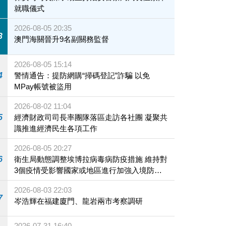
就職儀式
2026-08-05 20:35
3
澳門海關晉升9名副關務監督
2026-08-05 15:14
4
警情通告：提防網購“掃碼登記”詐騙 以免
MPay帳號被盜用
2026-08-02 11:04
5
經濟財政司司長率團隊落區走訪各社團 凝聚共
識推進經濟民生各項工作
2026-08-05 20:27
6
衛生局動態調整埃博拉病毒病防疫措施 維持對
3個疫情受影響國家或地區進行加強入境防疫
措施
2026-08-03 22:03
7
岑浩輝在福建廈門、龍岩兩市考察調研
2026-07-31 16:40