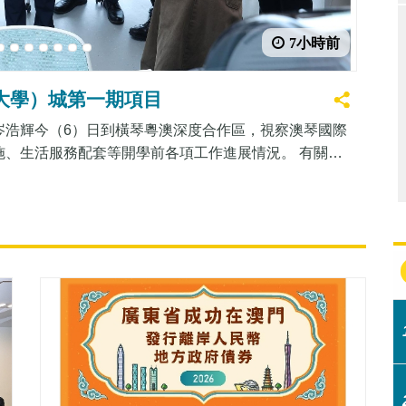
7小時前
4
5
6
7
8
9
10
大學）城第一期項目
岑浩輝今（6）日到橫琴粵澳深度合作區，視察澳琴國際
施、生活服務配套等開學前各項工作進展情況。 有關項
成交付，教學辦公樓、宿舍樓、食堂、禮堂以及科研實
學、澳門旅遊大學三所公立高校於8月內有序入駐有關設
1,400人。 行政長官一行視察教室、教學實驗室、餐
生、家長進行交流。視察期間，教育及青年發展局代局
、三所公立高校今年開學及入駐情況，合作區執行委員
副局長黃中堅分別報告辦學點改造工程、營運安排，以
校長介紹教學、科研安排以及迎新活動籌備情況。 就大
及辦學各項安排感到滿意，並充分肯定了各方在籌備過
大學、澳門旅遊大學須以共性思維，“三位一體”模式，
積累營運綜合性大學片區經驗，為銜接大學城第二及第三期
明確提出“推進澳琴國際教育（大學）城建設，支持澳門高