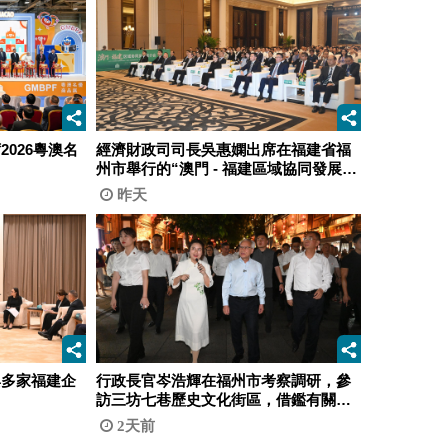
026粵澳名
經濟財政司司長吳惠嫻出席在福建省福
州市舉行的“澳門 - 福建區域協同發展宣
介會”。
昨天
與多家福建企
行政長官岑浩輝在福州市考察調研，參
訪三坊七巷歷史文化街區，借鑑有關都
市更新、保護及活化文物的成功經驗。
2天前