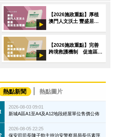
【2026施政重點】厚植
澳門人文沃土 豐盛居民
生活藝韻
【2026施政重點】完善
跨境救護機制 促進區域
醫療協作
熱點新聞
熱點圖片
2026-08-03 09:01
1
新城A區A1至A4及A12地段經屋單位售價公佈
2026-08-05 22:25
2
保安司司長陳子勁主持治安警察局局長伍素萍