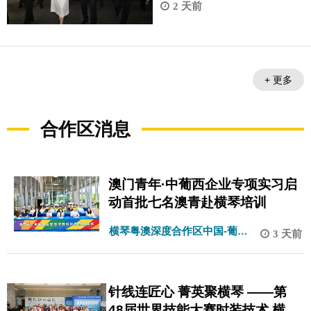
文化街区，借鉴有关都市更
2 天前
新、保护及活化文物的成功
经验。
+ 更多
合作区消息
澳门青年·中葡西企业专项实习启
动首批七名澳青赴横琴培训
横琴粤澳深度合作区中国-葡语
3 天前
(西语)国家经济贸易服务中心
针线连匠心 菁英聚横琴 ——第
48届世界技能大赛时装技术 横琴