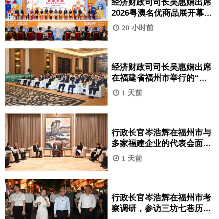
经济财政司司长吴惠娴出席
2026粤澳名优商品展开幕典
礼。
20 小时前
经济财政司司长吴惠娴出席
在福建省福州市举行的“澳
门 - 福建区域协同发展宣介
1 天前
会”。
行政长官岑浩辉在福州市与
多家福建企业的代表会面交
流。
1 天前
行政长官岑浩辉在福州市考
察调研，参访三坊七巷历史