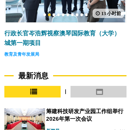
13 小时前
1
2
3
4
5
6
7
8
9
10
行政长官岑浩辉视察澳琴国际教育（大学）
城第一期项目
教育及青年发展局
最新消息
小图模式
大图模式
筹建科技研发产业园工作组举行
2026年第一次会议