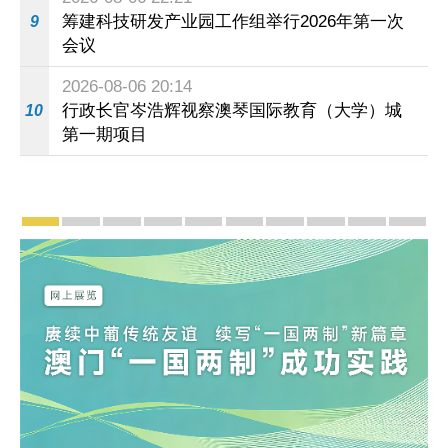
筹建科技研发产业园工作组举行2026年第一次
9
会议
2026-08-06 20:14
行政长官岑浩辉视察澳琴国际教育（大学）城
10
第一期项目
宣传及推广
赓续中葡传统友谊 续写“一国两制”新篇章 — 澳门“
澳门名片集
行政长官岑浩辉11月18日发表2026年施
施政特写
澳门特别行政区经济和社会发展第
横琴粤澳深度合作区专题
施政小讲堂
走进澳门
澳门相簿2
《澳