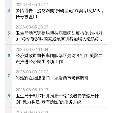
2026-08-05 15:14
警情通告：提防网购“扫码登记”诈骗 以免MPay
4
帐号被盗用
2026-08-05 20:27
卫生局动态调整埃博拉病毒病防疫措施 维持对
5
3个疫情受影响国家或地区进行加强入境防疫措
施
2026-08-02 11:04
经济财政司司长率团队落区走访各社团 凝聚共
6
识推进经济民生各项工作
2026-08-03 22:03
7
岑浩辉在福建厦门、龙岩两市考察调研
2026-08-06 10:17
卫生局于8月7日开展新一轮“长者安装假牙计
8
划” 致力构建“老有所医”的服务系统
2026-08-06 22:21