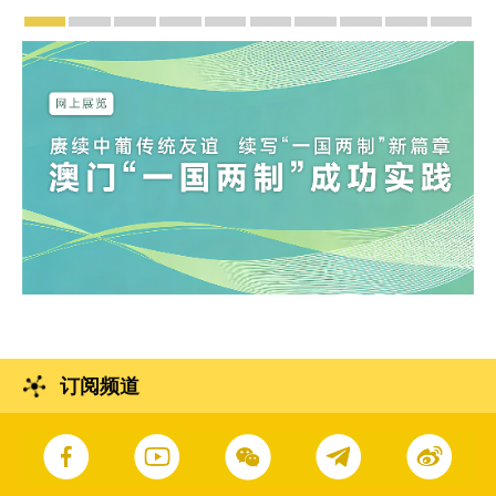
宣传及推广
赓续中葡传统友谊 续写“一国两制”新篇章 — 澳门“
澳门名片集
行政长官岑浩辉11月18日发表2026年施
施政特写
澳门特别行政区经济和社会发展第
横琴粤澳深度合作区专题
施政小讲堂
走进澳门
澳门相簿2
《澳
订阅频道