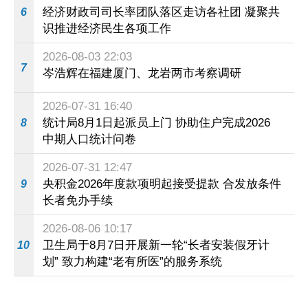
经济财政司司长率团队落区走访各社团 凝聚共
6
识推进经济民生各项工作
2026-08-03 22:03
7
岑浩辉在福建厦门、龙岩两市考察调研
2026-07-31 16:40
统计局8月1日起派员上门 协助住户完成2026
8
中期人口统计问卷
2026-07-31 12:47
央积金2026年度款项明起接受提款 合发放条件
9
长者免办手续
2026-08-06 10:17
卫生局于8月7日开展新一轮“长者安装假牙计
10
划” 致力构建“老有所医”的服务系统