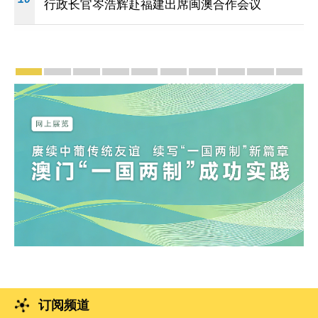
行政长官岑浩辉赴福建出席闽澳合作会议
宣传及推广
赓续中葡传统友谊 续写“一国两制”新篇章 — 澳门“
澳门名片集
行政长官岑浩辉11月18日发表2026年施
施政特写
澳门特别行政区经济和社会发展第
横琴粤澳深度合作区专题
施政小讲堂
走进澳门
澳门相簿2
《澳
订阅频道