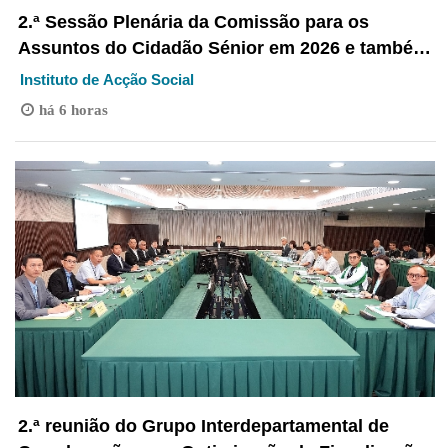
2.ª Sessão Plenária da Comissão para os
Assuntos do Cidadão Sénior em 2026 e também
reunião conjunta com o Grupo de Coordenação
Instituto de Acção Social
Interdepartamental do Mecanismo de Protecção
há 6 horas
dos Idosos de Macau
2.ª reunião do Grupo Interdepartamental de