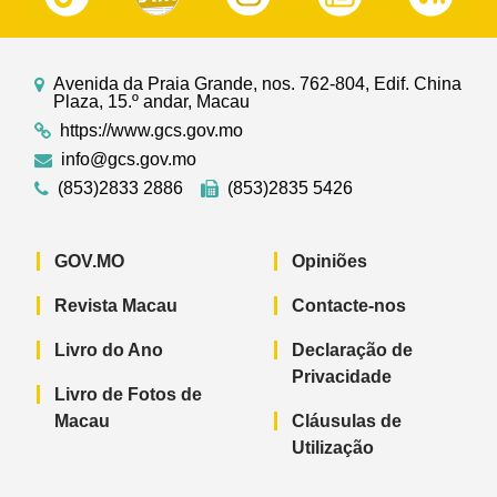
Avenida da Praia Grande, nos. 762-804, Edif. China
Plaza, 15.º andar, Macau
https://www.gcs.gov.mo
info@gcs.gov.mo
(853)2833 2886
(853)2835 5426
GOV.MO
Opiniões
Revista Macau
Contacte-nos
Livro do Ano
Declaração de
Privacidade
Livro de Fotos de
Macau
Cláusulas de
Utilização