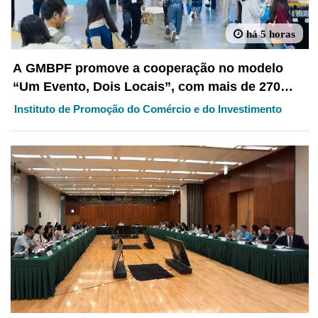
há 5 horas
A GMBPF promove a cooperação no modelo
“Um Evento, Dois Locais”, com mais de 270
encontros comerciais realizados ontem Aberta
Instituto de Promoção do Comércio e do Investimento
gratuitamente ao público em geral a partir de
hoje