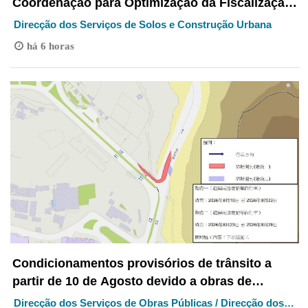
Coordenação para Optimização da Fiscalização
de Obras de Construção, Reparação e
Direcção dos Serviços de Solos e Construção Urbana
Conservação em Curso Sistematização de todas
há 6 horas
as fases e procedimentos de fiscalização da
segurança relativas a reparação das paredes
exteriores de edifícios que foram habitados
Condicionamentos provisórios de trânsito a
partir de 10 de Agosto devido a obras de
drenagem na Estrada da Ponta da Cabrita
Direcção dos Serviços de Obras Públicas / Direcção dos