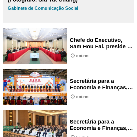
Gabinete de Comunicação Social
Chefe do Executivo,
Sam Hou Fai, preside a
reunião do grupo de
ontem
trabalho para a
construção do parque
industrial de
investigação e
Secretária para a
desenvolvimento das
Economia e Finanças,
ciências e tecnologias.
Ng Wai Han, na
ontem
cerimónia de
inauguração da Feira de
Produtos de Marca da
Província de
Secretária para a
Guangdong e Macau
Economia e Finanças,
2026.
Ng Wai Han, na