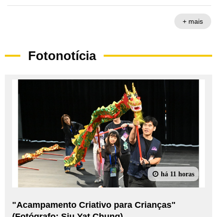
espera
+ mais
Fotonotícia
há 11 horas
"Acampamento Criativo para Crianças"
(Fotógrafo: Siu Yat Chung)