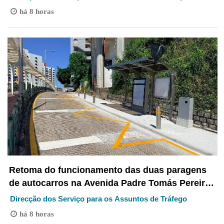
Serviço para os Assuntos de Tráfego
há 8 horas
Retoma do funcionamento das duas paragens
de autocarros na Avenida Padre Tomás Pereira
a partir de amanhã (dia 8) Ajustamento de
Direcção dos Serviço para os Assuntos de Tráfego
localização da paragem “Universidade da
há 8 horas
Cidade” para optimização das condições de