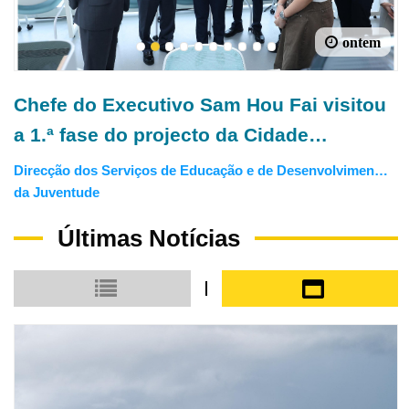
ontem
1
2
3
4
5
6
7
8
9
10
Chefe do Executivo Sam Hou Fai visitou
a 1.ª fase do projecto da Cidade
(Universitária) de Educação
Direcção dos Serviços de Educação e de Desenvolvimento
Internacional de Macau e Hengqin
da Juventude
Últimas Notícias
Modo de exibição em pequena escala
Modo de exibiçã