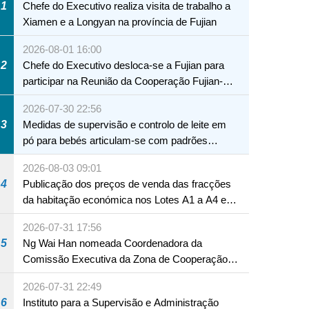
1
Chefe do Executivo realiza visita de trabalho a
Xiamen e a Longyan na província de Fujian
2026-08-01 16:00
2
Chefe do Executivo desloca-se a Fujian para
participar na Reunião da Cooperação Fujian-
Macau
2026-07-30 22:56
3
Medidas de supervisão e controlo de leite em
pó para bebés articulam-se com padrões
internacionais Serviços interdepartamentais
2026-08-03 09:01
envidam esforços para assegurar a saúde dos
4
Publicação dos preços de venda das fracções
bebés e crianças, assim como a segurança
da habitação económica nos Lotes A1 a A4 e
alimentar
A12 da Zona A dos Novos Aterros
2026-07-31 17:56
5
Ng Wai Han nomeada Coordenadora da
Comissão Executiva da Zona de Cooperação
Aprofundada entre Guangdong e Macau em
2026-07-31 22:49
Hengqin
6
Instituto para a Supervisão e Administração