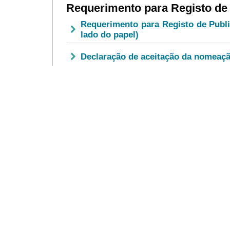
Requerimento para Registo de
Requerimento para Registo de Publ
lado do papel)
Declaração de aceitação da nomeaçã
Documentos a entregar
Medidas do Atendimento Prioritário
Marcação prévia para tratamento de
Requerimento para Registo de
Requerimento para Registo de Corr