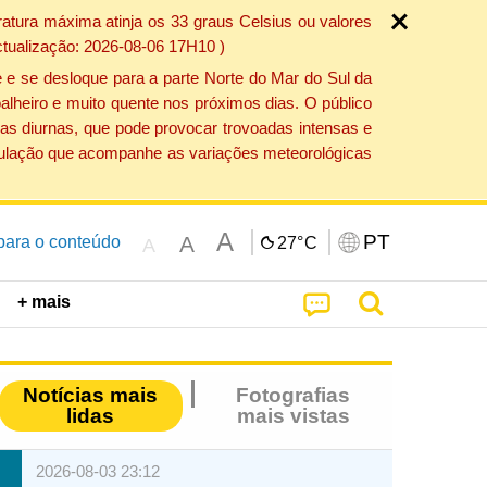
atura máxima atinja os 33 graus Celsius ou valores
ctualização: 2026-08-06 17H10 )
 e se desloque para a parte Norte do Mar do Sul da
alheiro e muito quente nos próximos dias. O público
as diurnas, que pode provocar trovoadas intensas e
população que acompanhe as variações meteorológicas
A
PT
A
 para o conteúdo
27°
C
A
+ mais
Notícias mais
Fotografias
lidas
mais vistas
2026-08-03 23:12