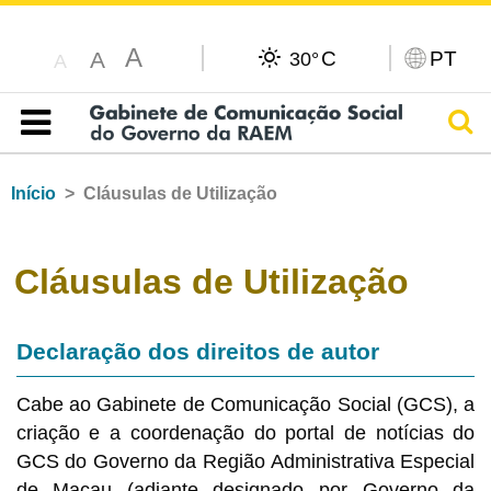
A
C
PT
A
30°
A
Pesq
Índice
Início
Cláusulas de Utilização
Cláusulas de Utilização
Declaração dos direitos de autor
Cabe ao Gabinete de Comunicação Social (GCS), a
criação e a coordenação do portal de notícias do
GCS do Governo da Região Administrativa Especial
de Macau (adiante designado por Governo da