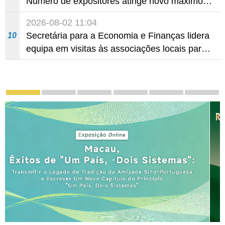
Número de expositores atinge novo máximo
em 18 anos
2026-08-02 11:04
Secretária para a Economia e Finanças lidera
10
equipa em visitas às associações locais para
consolidar consensos e promover os trabalhos
nas áreas económica e social
Divulgação e promoção
Macau, Êxitos de "Um País, Dois Sistemas": Tran
Chefe do Executivo apresenta a 18 de N
LAG em Grande Plano
Segundo Plano Quinque
Zona de Coop
Phot