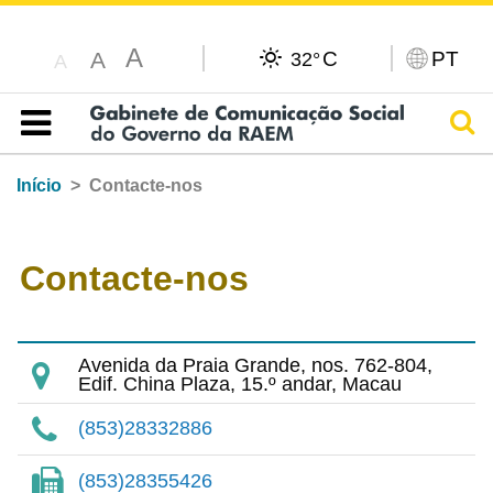
A
C
PT
A
32°
A
Pesq
Índice
Início
Contacte-nos
Contacte-nos
Avenida da Praia Grande, nos. 762-804,
Edif. China Plaza, 15.º andar, Macau
(853)28332886
(853)28355426