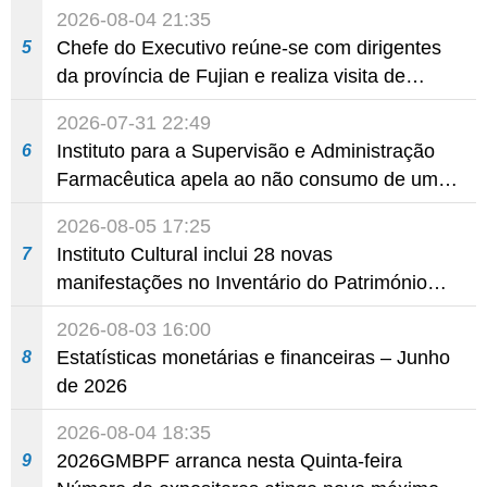
Aprofundada entre Guangdong e Macau em
2026-08-04 21:35
Hengqin
Chefe do Executivo reúne-se com dirigentes
5
da província de Fujian e realiza visita de
trabalho em Fuzhou
2026-07-31 22:49
Instituto para a Supervisão e Administração
6
Farmacêutica apela ao não consumo de um
produto com substâncias medicamentosas
2026-08-05 17:25
ocidentais
Instituto Cultural inclui 28 novas
7
manifestações no Inventário do Património
Cultural Intangível
2026-08-03 16:00
Estatísticas monetárias e financeiras – Junho
8
de 2026
2026-08-04 18:35
2026GMBPF arranca nesta Quinta-feira
9