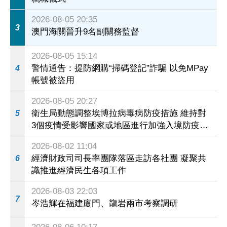
2026-08-05 20:35
3
澳門海關晉升9名副關務監督
2026-08-05 15:14
警情通告：提防網購“掃碼登記”詐騙 以免MPay
4
帳號被盜用
2026-08-05 20:27
衛生局動態調整埃博拉病毒病防疫措施 維持對
5
3個疫情受影響國家或地區進行加強入境防疫措
施
2026-08-02 11:04
經濟財政司司長率團隊落區走訪各社團 凝聚共
6
識推進經濟民生各項工作
2026-08-03 22:03
7
岑浩輝在福建廈門、龍岩兩市考察調研