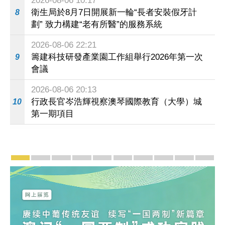
2026-08-06 10:17
衛生局於8月7日開展新一輪“長者安裝假牙計
8
劃” 致力構建“老有所醫”的服務系統
2026-08-06 22:21
籌建科技研發產業園工作組舉行2026年第一次
9
會議
2026-08-06 20:13
行政長官岑浩輝視察澳琴國際教育（大學）城
10
第一期項目
宣傳及推廣
賡續中葡傳統友誼 續寫“一國兩制”新篇章 — 澳門“
澳門名片集
行政長官岑浩輝11月18日發表2026年施
施政特寫
澳門特別行政區經濟和社會發展第
橫琴粵澳深度合作區專題
施政小講堂
走進澳門
澳門相簿2
《澳