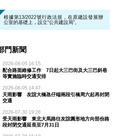
根據第13/2022號行政法規，在原建設發展辦
公室的基礎上，設立“公共建設局”。
部門新聞
2026-08-05 16:15
配合路面維修工作 7日起大三巴街及大三巴斜巷
等實施臨時交通安排
2026-08-05 14:47
天雨影響 友誼大橋氹仔端兩段引橋周六起再封閉
交通
2026-07-30 19:28
受天雨影響 東北大馬路往友誼圓形地方向部份路
段封閉交通延長至7月31日