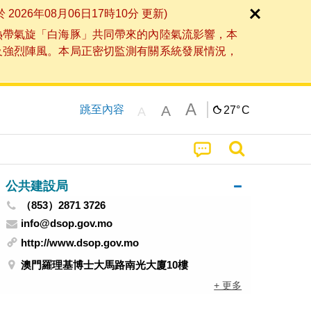
6年08月06日17時10分 更新)
熱帶氣旋「白海豚」共同帶來的內陸氣流影響，本
及強烈陣風。本局正密切監測有關系統發展情況，
A
A
跳至內容
27°
C
A
公共建設局
（853）2871 3726
info@dsop.gov.mo
http://www.dsop.gov.mo
澳門羅理基博士大馬路南光大廈10樓
+ 更多