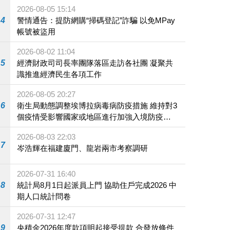
2026-08-05 15:14
4
警情通告：提防網購“掃碼登記”詐騙 以免MPay
帳號被盜用
2026-08-02 11:04
5
經濟財政司司長率團隊落區走訪各社團 凝聚共
識推進經濟民生各項工作
2026-08-05 20:27
6
衛生局動態調整埃博拉病毒病防疫措施 維持對3
個疫情受影響國家或地區進行加強入境防疫措
施
2026-08-03 22:03
7
岑浩輝在福建廈門、龍岩兩市考察調研
2026-07-31 16:40
8
統計局8月1日起派員上門 協助住戶完成2026 中
期人口統計問卷
2026-07-31 12:47
9
央積金2026年度款項明起接受提款 合發放條件