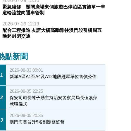
2026-07-29 15:10
緊急維修 關閘廣場東側旅遊巴停泊區實施單一車
道輪流雙向通車管制
2026-07-29 12:19
配合工程推進 友誼大橋高勵雅往澳門段引橋周五
晚起封閉交通
熱點新聞
2026-08-03 09:01
1
新城A區A1至A4及A12地段經屋單位售價公佈
2026-08-05 22:25
2
保安司司長陳子勁主持治安警察局局長伍素萍
就職儀式
2026-08-05 20:35
3
澳門海關晉升9名副關務監督