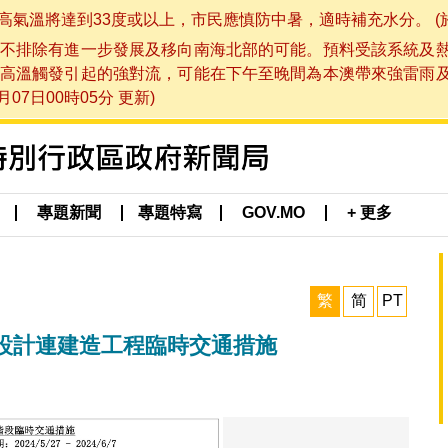
將達到33度或以上，市民應慎防中暑，適時補充水分。 (於 202
不排除有進一步發展及移向南海北部的可能。預料受該系統及
高溫觸發引起的強對流，可能在下午至晚間為本澳帶來強雷雨
07日00時05分 更新)
專題新聞
專題特寫
GOV.MO
+ 更多
繁
简
PT
設計連建造工程臨時交通措施