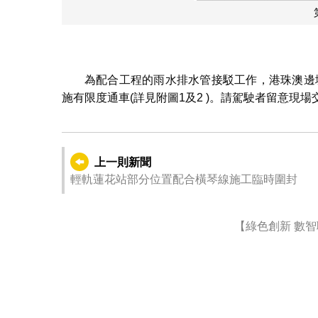
為配合工程的雨水排水管接駁工作，港珠澳邊境
施有限度通車(詳見附圖1及2 )。請駕駛者留意現
上一則新聞
輕軌蓮花站部分位置配合橫琴線施工臨時圍封
【綠色創新 數智