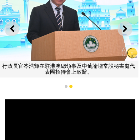
上一則
下一
行政長官岑浩輝在駐港澳總領事及中葡論壇常設秘書處代
表團招待會上致辭。
1
2