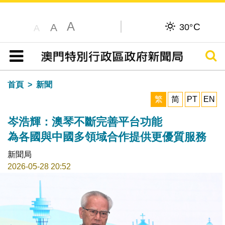
A
C
A
30°
A
搜尋
目錄
首頁
新聞
繁
简
PT
EN
岑浩輝：澳琴不斷完善平台功能
為各國與中國多領域合作提供更優質服務
新聞局
2026-05-28 20:52