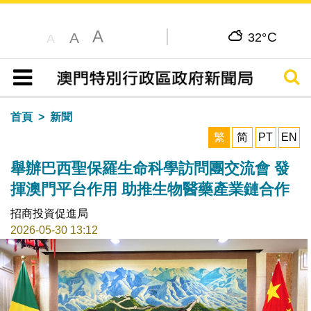
A
C
A
32°
A
搜尋
目錄
首頁
新聞
繁
简
PT
EN
舉辦巴西聖保羅生命科學訪問團交流會 發
揮澳門平台作用 助推生物醫藥產業鏈合作
招商投資促進局
2026-05-30 13:12