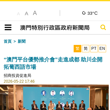
A
C
A
33°
A
搜尋
目錄
首頁
新聞
繁
简
PT
EN
“澳門平台優勢推介會”走進成都 助川企開
拓葡西語市場
招商投資促進局
2026-05-22 17:46