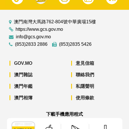
澳門南灣大馬路762-804號中華廣場15樓
https://www.gcs.gov.mo
info@gcs.gov.mo
(853)2833 2886
(853)2835 5426
GOV.MO
意見信箱
澳門雜誌
聯絡我們
澳門年鑑
私隱聲明
澳門相簿
使用條款
下載手機應用程式
澳門政府新聞 APP - App Store 下載
澳門政府新聞 APP - Googl
澳門政府新聞 