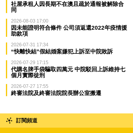
社屋承租人因長期不在澳且疏於通報被解除合
同
2026-08-03 17:00
因未能證明符合條件 公司須返還2022年疫情援
助款項
2026-07-31 17:34
“快離快結”假結婚案嫌犯上訴至中院敗訴
2026-07-29 17:15
代購名牌手袋騙取四萬元 中院駁回上訴維持七
個月實際徒刑
2026-07-27 17:55
終審法院及終審法院院長辦公室搬遷
訂閱頻道