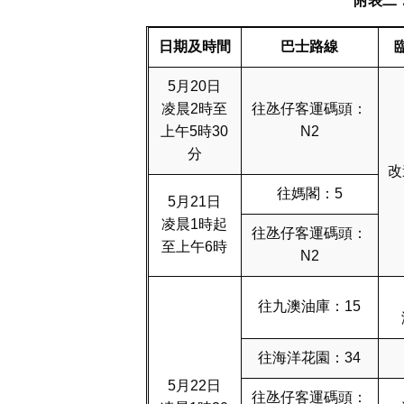
附表二
日期及時間
巴士路線
5月20日
凌晨2時至
往氹仔客運碼頭：
上午5時30
N2
分
改
往媽閣：5
5月21日
凌晨1時起
往氹仔客運碼頭：
至上午6時
N2
往九澳油庫：15
往海洋花園：34
5月22日
往氹仔客運碼頭：