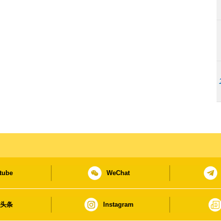
tube
WeChat
日头条
Instagram