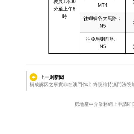
凌晨1時30
MT4
分至上午6
時
往蝴蝶谷大馬路：
N5
往亞馬喇前地：
N5
上一則新聞
構成訴因之事實非在澳門作出 終院維持澳門法院