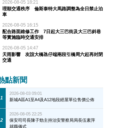
2026-08-05 18:21
理順交通秩序 倫斯泰特大馬路調整為全日禁止泊
車
2026-08-05 16:15
配合路面維修工作 7日起大三巴街及大三巴斜巷
等實施臨時交通安排
2026-08-05 14:47
天雨影響 友誼大橋氹仔端兩段引橋周六起再封閉
交通
熱點新聞
2026-08-03 09:01
1
新城A區A1至A4及A12地段經屋單位售價公佈
2026-08-05 22:25
2
保安司司長陳子勁主持治安警察局局長伍素萍
就職儀式