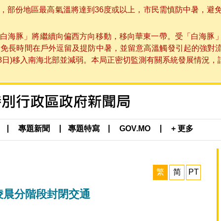
部份地區最高氣溫將達到36度或以上，市民需慎防中暑，避免在烈
白海豚」將繼續向偏西方向移動，移向華東一帶。受「白海豚
避免長時間在戶外逗留及提防中暑，並留意高溫觸發引起的強對
8日)移入南海北部並減弱。本局正密切監測有關系統發展情況，請市
專題新聞
專題特寫
GOV.MO
+ 更多
繁
简
PT
日凌晨分階段封閉交通