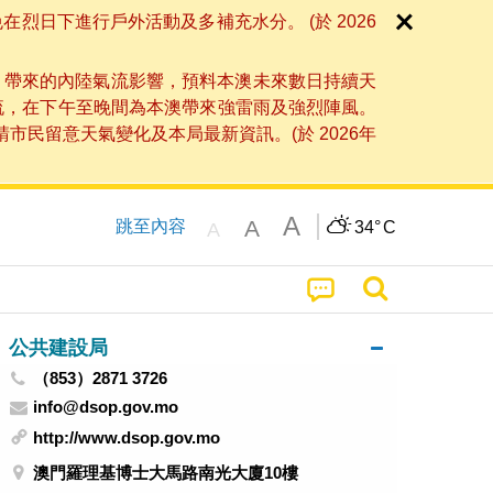
日下進行戶外活動及多補充水分。 (於 2026
」帶來的內陸氣流影響，預料本澳未來數日持續天
流，在下午至晚間為本澳帶來強雷雨及強烈陣風。
民留意天氣變化及本局最新資訊。(於 2026年
A
A
跳至內容
34°
C
A
公共建設局
（853）2871 3726
info@dsop.gov.mo
http://www.dsop.gov.mo
澳門羅理基博士大馬路南光大廈10樓