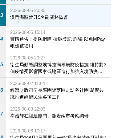
2026-08-05 20:35
3
澳門海關晉升9名副關務監督
2026-08-05 15:14
4
警情通告：提防網購“掃碼登記”詐騙 以免MPay
帳號被盜用
2026-08-05 20:27
5
衛生局動態調整埃博拉病毒病防疫措施 維持對3
個疫情受影響國家或地區進行加強入境防疫措
施
2026-08-02 11:04
6
經濟財政司司長率團隊落區走訪各社團 凝聚共
識推進經濟民生各項工作
2026-08-03 22:03
7
岑浩輝在福建廈門、龍岩兩市考察調研
2026-08-06 10:17
8
衛生局於8月7日開展新一輪“長者安裝假牙計劃”