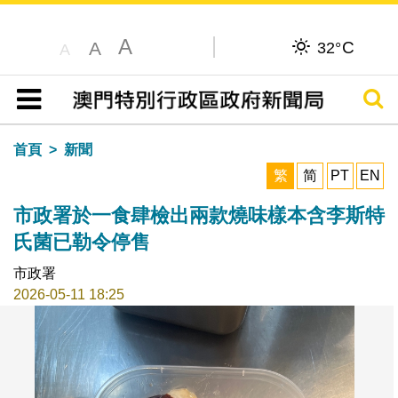
A
C
A
32°
A
搜尋
目錄
首頁
新聞
繁
简
PT
EN
市政署於一食肆檢出兩款燒味樣本含李斯特
氏菌已勒令停售
市政署
2026-05-11 18:25