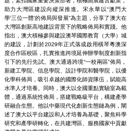
題，緊扣國家重要決策部署，積極開展建言獻策，
助力大灣區建設向縱深推進。宋永華以“澳門大
學‘三位一體’的佈局與發展”為主題，分享了澳大在
大灣區創新高地建設背景下的戰略佈局和實踐。他
指出，澳大積極參與建設澳琴國際教育（大學）城
的建設，計劃於2029年正式落成啟用橫琴粵澳深
度合作區校區，扎實推進跨境延伸辦學制度創新指
引下的先行先試。澳大通過跨境“一校兩區”佈局，
新建工學院、信息學院、設計學院和醫學院，以優
化學科佈局，吸引卓越的國際化師資隊伍，賦能高
水準人才培養。同時，澳大以全國重點實驗室為載
體，通過系統性佈局，搭建戰略級平台，構建產學
研融合生態。他以中藥現代化創新生態鏈為例，闡
述了澳大以平台建設和人才培養為基礎，聚焦科學
研究和產學研轉化，在共建灣區、服務國家中貢獻