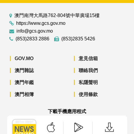
澳門南灣大馬路762-804號中華廣場15樓
https://www.gcs.gov.mo
info@gcs.gov.mo
(853)2833 2886
(853)2835 5426
GOV.MO
意見信箱
澳門雜誌
聯絡我們
澳門年鑑
私隱聲明
澳門相簿
使用條款
下載手機應用程式
澳門政府新聞 APP - App Store 下載
澳門政府新聞 APP - Googl
澳門政府新聞 