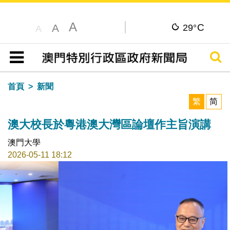
A
C
A
29°
A
搜尋
目錄
首頁
新聞
繁
简
澳大校長於粵港澳大灣區論壇作主旨演講
澳門大學
2026-05-11 18:12