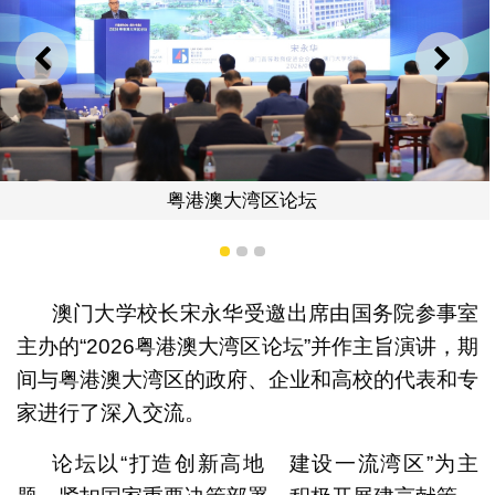
上一则
下一
区论坛
宋永
1
2
3
澳门大学校长宋永华受邀出席由国务院参事室
主办的“2026粤港澳大湾区论坛”并作主旨演讲，期
间与粤港澳大湾区的政府、企业和高校的代表和专
家进行了深入交流。
论坛以“打造创新⾼地 建设⼀流湾区”为主