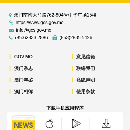
澳门南湾大马路762-804号中华广场15楼
https://www.gcs.gov.mo
info@gcs.gov.mo
(853)2833 2886
(853)2835 5426
GOV.MO
意见信箱
澳门杂志
联络我们
澳门年鉴
私隐声明
澳门相簿
使用条款
下载手机应用程序
澳门政府新闻 APP - App Store 下载
澳门政府新闻 APP - Googl
澳门政府新闻 