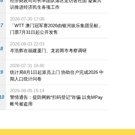
6
经济财政司司长率团队落区走访各社团 凝聚共
识推进经济民生各项工作
2026-07-30 17:08
7
「WTT 澳门冠军赛2026由银河娱乐集团呈献」
门票7月31日起公开发售
2026-08-03 22:03
8
岑浩辉在福建厦门、龙岩两市考察调研
2026-07-31 16:40
9
统计局8月1日起派员上门 协助住户完成2026 中
期人口统计问卷
2026-08-05 15:14
10
警情通告：提防网购“扫码登记”诈骗 以免MPay
帐号被盗用