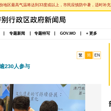
最高气温将达到33度或以上，市民应慎防中暑，适时补充水分。 (于
专题新闻
专题特写
GOV.MO
+ 更多
繁
简
EN
逾230人参与