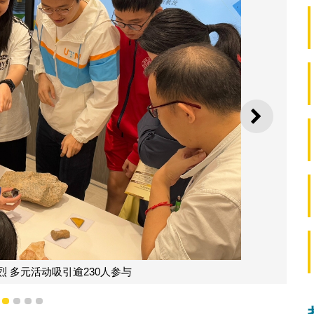
下一则
 多元活动吸引逾230人参与
1
2
3
4
5