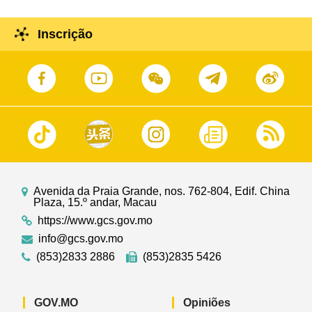
Inscrição
Avenida da Praia Grande, nos. 762-804, Edif. China
Plaza, 15.º andar, Macau
https://www.gcs.gov.mo
info@gcs.gov.mo
(853)2833 2886
(853)2835 5426
GOV.MO
Opiniões