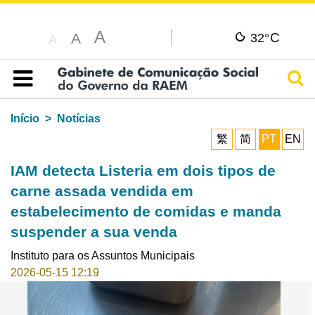
A
C
A
32°
A
Pesq
Índice
Início
Notícias
繁
简
PT
EN
IAM detecta Listeria em dois tipos de
carne assada vendida em
estabelecimento de comidas e manda
suspender a sua venda
Instituto para os Assuntos Municipais
2026-05-15 12:19