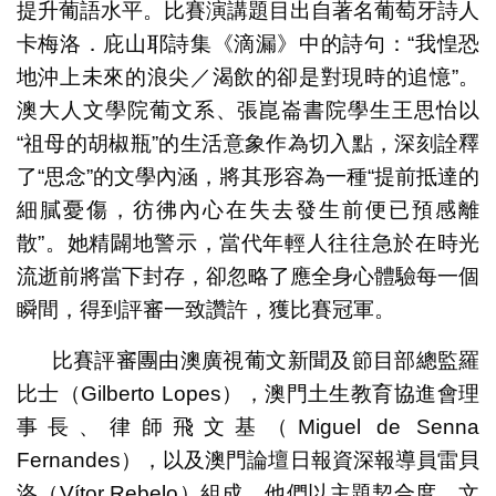
提升葡語水平。比賽演講題目出自著名葡萄牙詩人
卡梅洛．庇山耶詩集《滴漏》中的詩句：“我惶恐
地沖上未來的浪尖／渴飲的卻是對現時的追憶”。
澳大人文學院葡文系、張崑崙書院學生王思怡以
“祖母的胡椒瓶”的生活意象作為切入點，深刻詮釋
了“思念”的文學內涵，將其形容為一種“提前抵達的
細膩憂傷，彷彿內心在失去發生前便已預感離
散”。她精闢地警示，當代年輕人往往急於在時光
流逝前將當下封存，卻忽略了應全身心體驗每一個
瞬間，得到評審一致讚許，獲比賽冠軍。
比賽評審團由澳廣視葡文新聞及節目部總監羅
比士（Gilberto Lopes），澳門土生教育協進會理
事長、律師飛文基（Miguel de Senna
Fernandes），以及澳門論壇日報資深報導員雷貝
洛（Vítor Rebelo）組成。他們以主題契合度、文