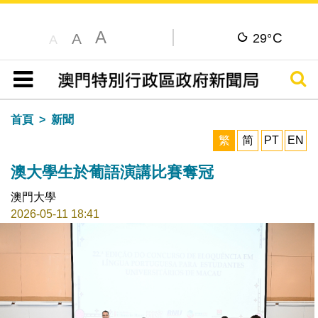
A
C
A
29°
A
搜尋
目錄
首頁
新聞
繁
简
PT
EN
澳大學生於葡語演講比賽奪冠
澳門大學
2026-05-11 18:41