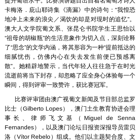
提升葡语水平。比赛演讲题目出自着名葡萄牙诗人
卡梅洛．庇山耶诗集《滴漏》中的诗句：“我惶恐
地冲上未来的浪尖／渴饮的却是对现时的追忆”。
澳大人文学院葡文系、张昆仑书院学生王思怡以
“祖母的胡椒瓶”的生活意象作为切入点，深刻诠释
了“思念”的文学内涵，将其形容为一种“提前抵达的
细腻忧伤，仿佛内心在失去发生前便已预感离
散”。她精辟地警示，当代年轻人往往急于在时光
流逝前将当下封存，却忽略了应全身心体验每一个
瞬间，得到评审一致赞许，获比赛冠军。
比赛评审团由澳广视葡文新闻及节目部总监罗
比士（Gilberto Lopes），澳门土生教育协进会理
事长、律师飞文基（Miguel de Senna
Fernandes），以及澳门论坛日报资深报导员雷贝
洛（Vítor Rebelo）组成。他们以主题契合度、文