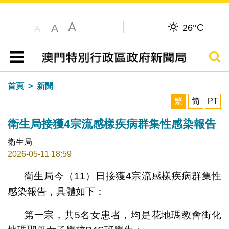
A
C
A
26°
A
搜尋
目錄
首頁
新聞
繁
简
PT
衛生局接獲4宗流感樣疾病群集性感染報告
衛生局
2026-05-11 18:59
衛生局今（11）日接獲4宗流感樣疾病群集性
感染報告，具體如下：
第一宗，共5名女患者，均是花地瑪教會街化