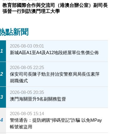
教育部國際合作與交流司（港澳台辦公室）副司長
張晉一行到訪澳門理工大學
熱點新聞
2026-08-03 09:01
1
新城A區A1至A4及A12地段經屋單位售價公佈
2026-08-05 22:25
2
保安司司長陳子勁主持治安警察局局長伍素萍
就職儀式
2026-08-05 20:35
3
澳門海關晉升9名副關務監督
2026-08-05 15:14
4
警情通告：提防網購“掃碼登記”詐騙 以免MPay
帳號被盜用