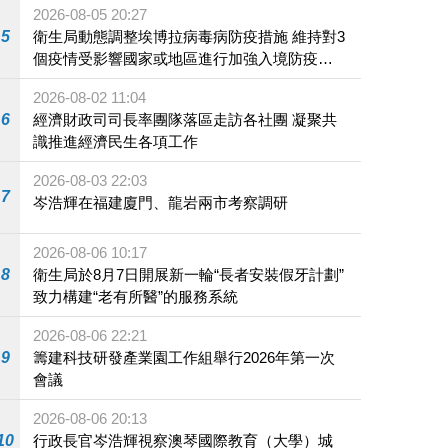
2026-08-05 20:27
5
衛生局動態調整埃博拉病毒病防疫措施 維持對3
個疫情受影響國家或地區進行加強入境防疫措
施
2026-08-02 11:04
6
經濟財政司司長率團隊落區走訪各社團 凝聚共
識推進經濟民生各項工作
2026-08-03 22:03
7
岑浩輝在福建廈門、龍岩兩市考察調研
2026-08-06 10:17
8
衛生局於8月7日開展新一輪“長者安裝假牙計劃”
致力構建“老有所醫”的服務系統
2026-08-06 22:21
9
籌建科技研發產業園工作組舉行2026年第一次
會議
2026-08-06 20:13
10
行政長官岑浩輝視察澳琴國際教育（大學）城