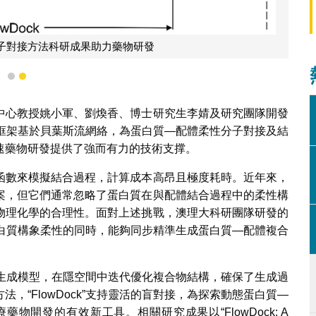
子對接方法科研成果助力藥物研發
1
2
中心教授姚小軍、劉煥香、博士研究生李婧及研究團隊開發
”。該框架基於貝葉斯流網絡，為蛋白質—配體柔性分子對接及結
速藥物研發提供了強而有力的技術支撑。
函數來模擬結合過程，計算成本高昂且極度耗時。近年來，
案，但它們通常忽略了蛋白質在與配體結合過程中的柔性構
物理化學的合理性。面對上述挑戰，澳理大科研團隊研發的
整合蛋白質構象柔性的同時，能夠同步精準生成蛋白質—配體複合
度等變生成模型，在隱空間中迭代優化複合物結構，確保了生成過
，“FlowDock”支持靈活的盲對接，為探索動態蛋白質—
開發的有效新工具。相關研究成果以“FlowDock: A