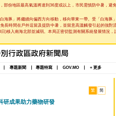
部份地區最高氣溫將達到36度或以上，市民需慎防中暑，避免在烈
白海豚」將繼續向偏西方向移動，移向華東一帶。受「白海豚
避免長時間在戶外逗留及提防中暑，並留意高溫觸發引起的強對
8日)移入南海北部並減弱。本局正密切監測有關系統發展情況，請市
專題新聞
專題特寫
GOV.MO
+ 更多
繁
简
科研成果助力藥物研發