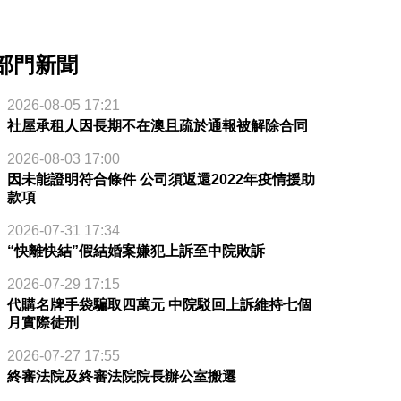
部門新聞
2026-08-05 17:21
社屋承租人因長期不在澳且疏於通報被解除合同
2026-08-03 17:00
因未能證明符合條件 公司須返還2022年疫情援助
款項
2026-07-31 17:34
“快離快結”假結婚案嫌犯上訴至中院敗訴
2026-07-29 17:15
代購名牌手袋騙取四萬元 中院駁回上訴維持七個
月實際徒刑
2026-07-27 17:55
終審法院及終審法院院長辦公室搬遷