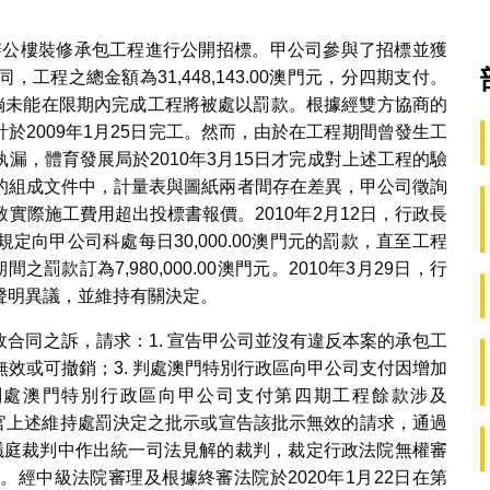
就辦公樓裝修承包工程進行公開招標。甲公司參與了招標並獲
程之總金額為31,448,143.00澳門元，分四期支付。
，倘未能在限期內完成工程將被處以罰款。根據經雙方協商的
計於2009年1月25日完工。然而，由於在工程期間曾發生工
漏，體育發展局於2010年3月15日才完成對上述工程的驗
的組成文件中，計量表與圖紙兩者間存在差異，甲公司徵詢
實際施工費用超出投標書報價。2010年2月12日，行政長
向甲公司科處每日30,000.00澳門元的罰款，直至工程
之罰款訂為7,980,000.00澳門元。2010年3月29日，行
聲明異議，並維持有關決定。
合同之訴，請求：1. 宣告甲公司並沒有違反本案的承包工
無效或可撤銷；3. 判處澳門特別行政區向甲公司支付因增加
；4. 判處澳門特別行政區向甲公司支付第四期工程餘款涉及
行政長官上述維持處罰決定之批示或宣告該批示無效的請求，通過
案的合議庭裁判中作出統一司法見解的裁判，裁定行政法院無權審
經中級法院審理及根據終審法院於2020年1月22日在第