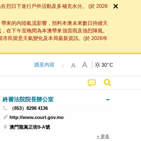
日下進行戶外活動及多補充水分。 (於 2026
」帶來的內陸氣流影響，預料本澳未來數日持續天
流，在下午至晚間為本澳帶來強雷雨及強烈陣風。
民留意天氣變化及本局最新資訊。(於 2026年
A
A
跳至內容
30°
C
A
終審法院院長辦公室
（853）8298 4136
http://www.court.gov.mo
澳門龍嵩正街9-A號
+ 更多