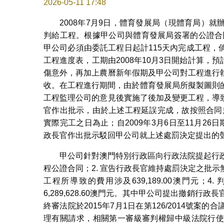
2026-05-11 17:48
2008年7月9日，體育發展局（現體育局）
判給工程。根據甲公司與體育發展局簽署的公證合同，工
甲公司必須由委託工程日起計115天內完成工程
工程進度表，工期由2008年10月3日開始計算，預
傷意外，再加上農曆新年假期及甲公司對工程進行執
收。在工程進行期間，由於體育發展局所擬製圖則
工程監理公司的意見後實施了後加及變更工程，導致
官作出批示，由於上述工程延誤完成，故按照合同規定
實際完工之日為止；自2009年3月6日至11月26日期間
政長官作出批示駁回甲公司就上述處罰決定提出的
甲公司針對澳門特別行政區向行政法院提起行政
程公證合同；2. 宣告行政長官維持處罰決定之批示
工程所導致的費用涉及639,189.00澳門元
6,289,628.60澳門元。其中甲公司提出撤銷
終審法院於2015年7月1日在第126/2014號
理有關請求，相關第一審級審判權歸中級法院行使。