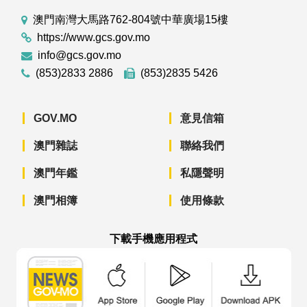
澳門南灣大馬路762-804號中華廣場15樓
https://www.gcs.gov.mo
info@gcs.gov.mo
(853)2833 2886
(853)2835 5426
GOV.MO
意見信箱
澳門雜誌
聯絡我們
澳門年鑑
私隱聲明
澳門相簿
使用條款
下載手機應用程式
澳門政府新聞 APP - App Store 下載
澳門政府新聞 APP - Googl
澳門政府新聞 