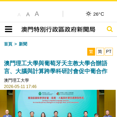
A
C
A
26°
A
搜尋
目錄
首頁
新聞
繁
简
PT
澳門理工大學與葡萄牙天主教大學合辦語
言、大腦與計算跨學科研討會促中葡合作
澳門理工大學
2026-05-11 17:46