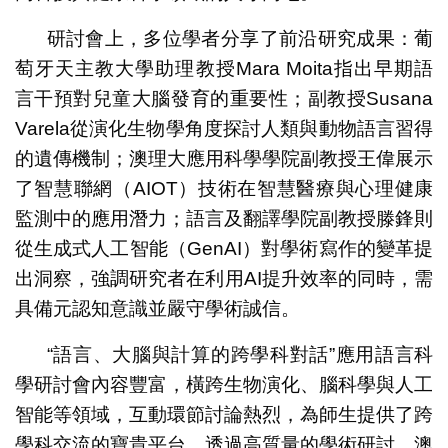
研討會上，多位學者分享了前沿研究成果：葡
萄牙天主教大學助理教授Mara Moita指出早期語
言干預對兒童大腦發育的重要性；副教授Susana
Varela從演化生物學角度探討人類與動物語言習得
的遺傳機制；澳理大應用科學學院副教授王偉展示
了智慧聯網（AIOT）技術在智慧醫療與心理健康
監測中的應用潛力；語言及翻譯學院副教授滕鋒則
從生成式人工智能（GenAI）對學術寫作的變革提
出洞察，強調研究者在利用AI提升效率的同時，需
具備元認知意識並嚴守學術誠信。
“語言、大腦與計算的跨學科對話”應用語言科
學研討會內容豐富，橫跨生物演化、腦科學與人工
智能等領域，互動環節討論熱烈，為師生提供了跨
學科交流的寶貴平台。透過高質量的學術研討，澳