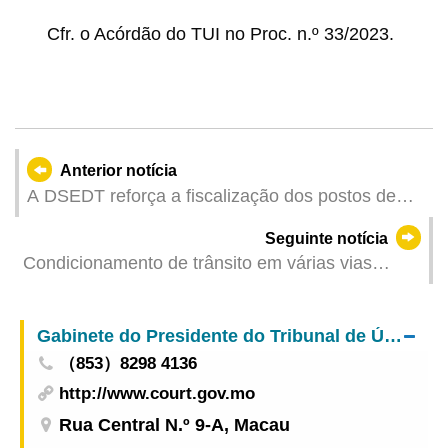
Cfr. o Acórdão do TUI no Proc. n.º 33/2023.
Anterior notícia
A DSEDT reforça a fiscalização dos postos de
abastecimento de combustíveis para garantir a
Seguinte notícia
implementação ordenada do “Plano de subsídio
Condicionamento de trânsito em várias vias
para preços de diesel”
devido à Procissão de Nossa Senhora de Fátima
a partir do fim da tarde de 13 de Maio
Gabinete do Presidente do Tribunal de Última Instância
（853）8298 4136
http://www.court.gov.mo
Rua Central N.º 9-A, Macau