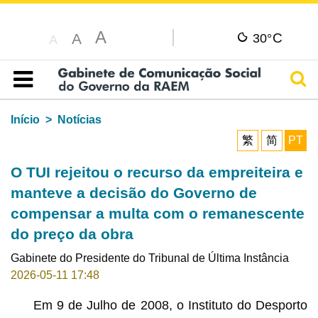
A
C
A
30°
A
Pesq
Índice
Início
Notícias
繁
简
PT
O TUI rejeitou o recurso da empreiteira e
manteve a decisão do Governo de
compensar a multa com o remanescente
do preço da obra
Gabinete do Presidente do Tribunal de Última Instância
2026-05-11 17:48
Em 9 de Julho de 2008, o Instituto do Desporto