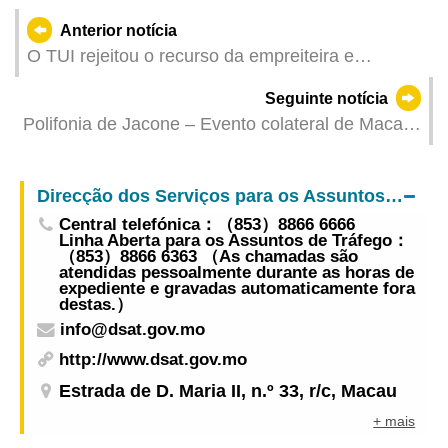
Anterior notícia
O TUI rejeitou o recurso da empreiteira e
manteve a decisão do Governo de compensar a
Seguinte notícia
multa com o remanescente do preço da obra
Polifonia de Jacone – Evento colateral de Macau,
China na Bienal de Veneza Inaugurado com
Grande Solenidade
Direcção dos Serviços para os Assuntos de Tráfego
Central telefónica：（853）8866 6666
Linha Aberta para os Assuntos de Tráfego：
（853）8866 6363 （As chamadas são
atendidas pessoalmente durante as horas de
expediente e gravadas automaticamente fora
destas.）
info@dsat.gov.mo
http://www.dsat.gov.mo
Estrada de D. Maria II, n.º 33, r/c, Macau
+ mais