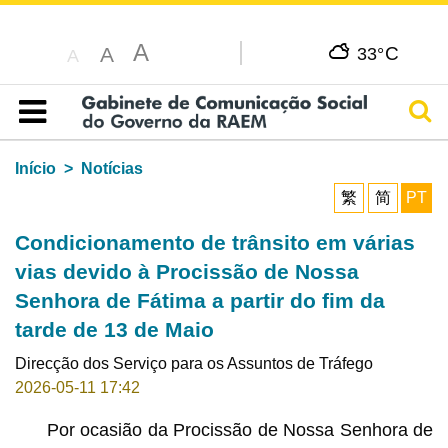
A
C
A
33°
A
Pesq
Índice
Início
Notícias
繁
简
PT
Condicionamento de trânsito em várias
vias devido à Procissão de Nossa
Senhora de Fátima a partir do fim da
tarde de 13 de Maio
Direcção dos Serviço para os Assuntos de Tráfego
2026-05-11 17:42
Por ocasião da Procissão de Nossa Senhora de