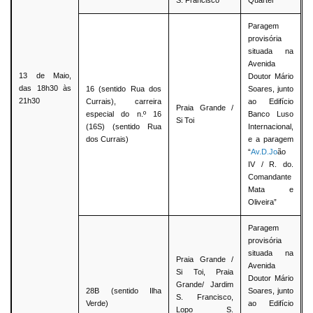
S. Francisco
Quartel
Paragem
provisória
situada na
Avenida
13 de Maio,
Doutor Mário
das 18h30 às
16 (sentido Rua dos
Soares, junto
21h30
Currais), carreira
ao Edifício
Praia Grande /
especial do n.º 16
Banco Luso
Si Toi
(16S) (sentido Rua
Internacional,
dos Currais)
e a paragem
“
Av.D.Jo
ão
IV / R. do.
Comandante
Mata e
Oliveira”
Paragem
provisória
situada na
Praia Grande /
Avenida
Si Toi, Praia
Doutor Mário
Grande/ Jardim
28B (sentido Ilha
Soares, junto
S. Francisco,
Verde)
ao Edifício
Lopo S.