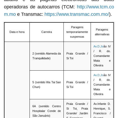
operadoras de autocarros (TCM:
http://www.tcm.co
m.mo
e Transmac:
https://www.transmac.com.mo/
).
Paragens
Paragens
Data e hora
Carreira
temporariamente
alternativas
suspensas
Av.D.Jo
ão IV
/ R. do.
2 (sentido Alameda da
Praia Grande /
Comandante
Tranquilidade)
Si Toi
Mata e
Oliveira
Av.D.Jo
ão IV
/ R. do.
5 (sentido Wa Tai San
Praia Grande /
Comandante
Chun)
Si Toi
Mata e
Oliveira
Praia Grande /
Av.Infante D.
6A (sentido Centro
Si Toi, Praia
Henrique, S.
Hospitalar Conde de
Grande/ Jardim
Francisco /
São Januário)