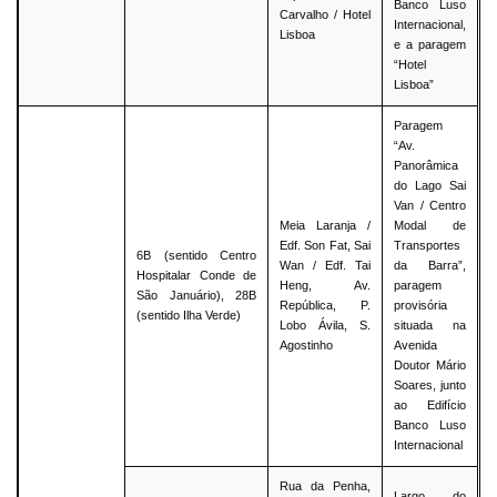
Banco Luso
Carvalho / Hotel
Internacional,
Lisboa
e a paragem
“Hotel
Lisboa”
Paragem
“Av.
Panorâmica
do Lago Sai
Van / Centro
Meia Laranja /
Modal de
Edf. Son Fat, Sai
Transportes
6B (sentido Centro
Wan / Edf. Tai
da Barra”,
Hospitalar Conde de
Heng, Av.
paragem
São Januário), 28B
República, P.
provisória
(sentido Ilha Verde)
Lobo Ávila, S.
situada na
Agostinho
Avenida
Doutor Mário
Soares, junto
ao Edifício
Banco Luso
Internacional
Rua da Penha,
Largo do