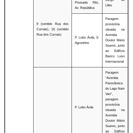
Pousada Ritz,
Lilau
Av. República
Paragem
9 (sentido Rua dos
provisória
Currais), 16 (sentido
situada na
Rua dos Currais)
Avenida
P. Lobo Ávila, S.
Doutor Mário
Agostinho
Soares, junto
ao Edifício
Banco Luso
Internacional
Paragem
“Avenida
Panorâmica
do Lago Nam
Van”,
paragem
provisória
P. Lobo Ávila
situada na
Avenida
Doutor Mário
Soares, junto
ao Edifício