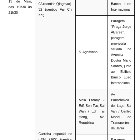
13 de Maio,
9A (sentido Qingmao)
Banco Luso
das 19h30 às
32 (sentido Fai Chi
Internacional
21h30
Kei)
Paragem
“Praça Jorge
Álvares”,
paragem
provisória
situada na
S. Agostinho
Avenida
Doutor Mário
Soares, junto
ao Edifício
Banco Luso
Internacional
Av.
Meia Laranja /
Panorâmica
Edf. Son Fat, Sai
do Lago Sai
Wan / Edf. Tai
Van / Centro
Heng, Av.
Modal de
República
Transportes
da Barra
Carreira especial do
n.º16 (16S) (sentido
Paragem