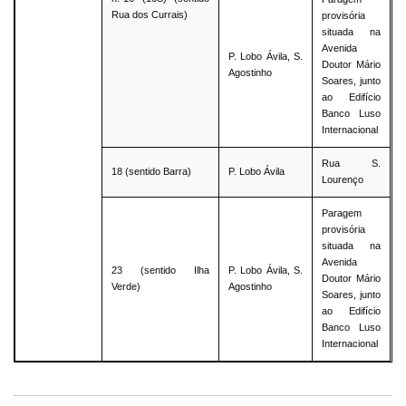
Rua dos Currais)
provisória
situada na
Avenida
P. Lobo Ávila, S.
Doutor Mário
Agostinho
Soares, junto
ao Edifício
Banco Luso
Internacional
Rua S.
18 (sentido Barra)
P. Lobo Ávila
Lourenço
Paragem
provisória
situada na
Avenida
23 (sentido Ilha
P. Lobo Ávila, S.
Doutor Mário
Verde)
Agostinho
Soares, junto
ao Edifício
Banco Luso
Internacional