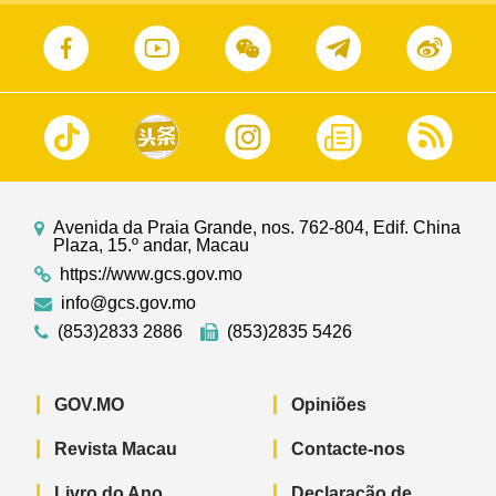
Avenida da Praia Grande, nos. 762-804, Edif. China
Plaza, 15.º andar, Macau
https://www.gcs.gov.mo
info@gcs.gov.mo
(853)2833 2886
(853)2835 5426
GOV.MO
Opiniões
Revista Macau
Contacte-nos
Livro do Ano
Declaração de