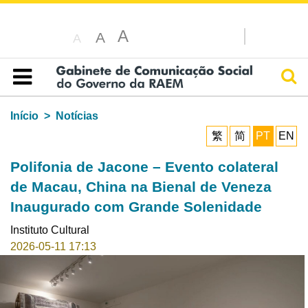
A
A
A
Pesq
Índice
Início
Notícias
繁
简
PT
EN
Polifonia de Jacone – Evento colateral
de Macau, China na Bienal de Veneza
Inaugurado com Grande Solenidade
Instituto Cultural
2026-05-11 17:13