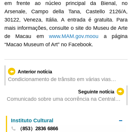
em frente ao núcleo principal da Bienal, no
Arsenale, Campo della Tana, Castello 2126/A,
30122, Veneza, Itália. A entrada é gratuita. Para
mais informações, consulte o site do Museu de Arte
de Macau em
www.MAM.gov.moou
a página
“Macao Museum of Art” no Facebook.
Anterior notícia
Condicionamento de trânsito em várias vias
devido à Procissão de Nossa Senhora de Fátima
Seguinte notícia
a partir do fim da tarde de 13 de Maio
Comunicado sobre uma ocorrência na Central
Nuclear
Instituto Cultural
（853）2836 6866