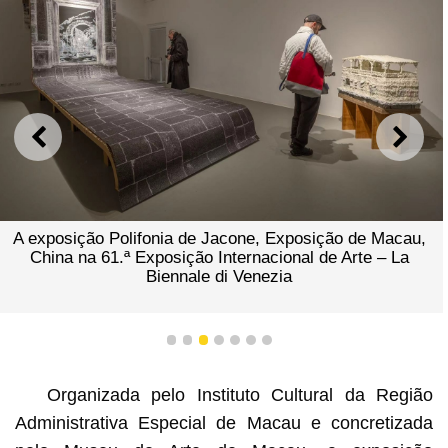
ANTERIOR
SEGU
A exposição Polifonia de Jacone, Exposição de Macau,
China na 61.ª Exposição Internacional de Arte – La
Biennale di Venezia
1
2
3
4
5
6
7
Organizada pelo Instituto Cultural da Região
Administrativa Especial de Macau e concretizada