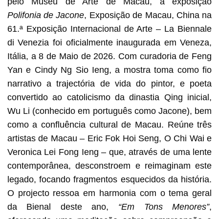
pelo Museu de Arte de Macau, a exposição
Polifonia de Jacone
, Exposição de Macau, China na
61.ª Exposição Internacional de Arte – La Biennale
di Venezia foi oficialmente inaugurada em Veneza,
Itália, a 8 de Maio de 2026. Com curadoria de Feng
Yan e Cindy Ng Sio Ieng, a mostra toma como fio
narrativo a trajectória de vida do pintor, e poeta
convertido ao catolicismo da dinastia Qing inicial,
Wu Li (conhecido em português como Jacone), bem
como a confluência cultural de Macau. Reúne três
artistas de Macau – Eric Fok Hoi Seng, O Chi Wai e
Veronica Lei Fong Ieng – que, através de uma lente
contemporânea, desconstroem e reimaginam este
legado, focando fragmentos esquecidos da história.
O projecto ressoa em harmonia com o tema geral
da Bienal deste ano,
“Em Tons Menores”
,