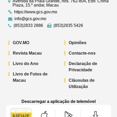
Avenida da Praia Grande, nos. 762-804, Edif. China
Plaza, 15.º andar, Macau
https://www.gcs.gov.mo
info@gcs.gov.mo
(853)2833 2886
(853)2835 5426
GOV.MO
Opiniões
Revista Macau
Contacte-nos
Livro do Ano
Declaração de
Privacidade
Livro de Fotos de
Macau
Cláusulas de
Utilização
Descarregar a aplicação de telemóvel
Aplicação de telemóvel “Notícias do G
Aplicação de telemóvel “
Aplicação 