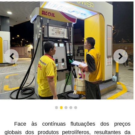
ANTERIOR
SEGU
A DSEDT enviou mais pessoal para reforçar as
1
2
3
4
5
inspecções aos postos de abastecimento de
combustíveis de Macau
Face às contínuas flutuações dos preços
globais dos produtos petrolíferos, resultantes da