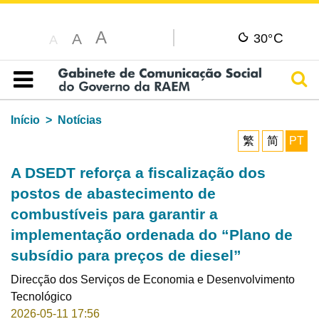
A
C
A
30°
A
Pesq
Índice
Início
Notícias
繁
简
PT
A DSEDT reforça a fiscalização dos
postos de abastecimento de
combustíveis para garantir a
implementação ordenada do “Plano de
subsídio para preços de diesel”
Direcção dos Serviços de Economia e Desenvolvimento
Tecnológico
2026-05-11 17:56