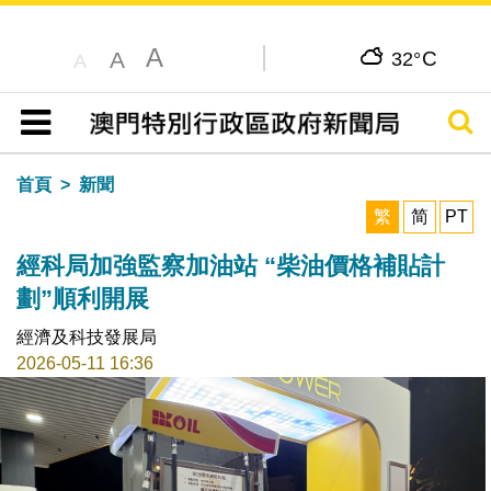
A
C
A
32°
A
搜尋
目錄
首頁
新聞
繁
简
PT
經科局加強監察加油站 “柴油價格補貼計
劃”順利開展
經濟及科技發展局
2026-05-11 16:36