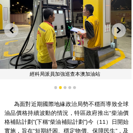
上一則
下一
經科局派員加強巡查本澳加油站
1
2
3
4
5
為面對近期國際地緣政治局勢不穩而導致全球
油品價格持續波動的情況，特區政府推出“柴油價
格補貼計劃”(下稱“柴油補貼計劃”)今（11）日開始
實施，旨在“短期紓困、穩定物價、保障民生”，及