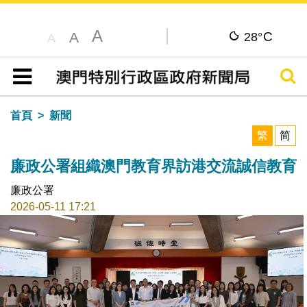
A
C
A
28°
A
搜尋
目錄
首頁
新聞
繁
简
廉政公署組織澳門教育界訪港交流誠信教育
廉政公署
2026-05-11 17:21