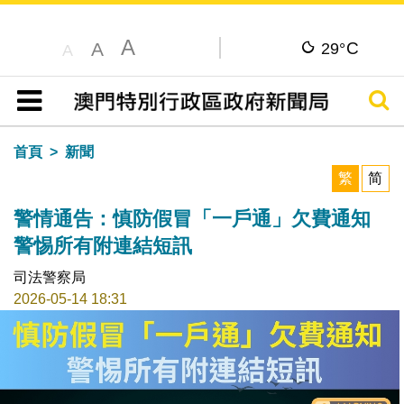
A
C
A
29°
A
搜尋
目錄
首頁
新聞
繁
简
警情通告：慎防假冒「一戶通」欠費通知
警惕所有附連結短訊
司法警察局
2026-05-14 18:31