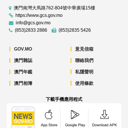
澳門南灣大馬路762-804號中華廣場15樓
https://www.gcs.gov.mo
info@gcs.gov.mo
(853)2833 2886
(853)2835 5426
GOV.MO
意見信箱
澳門雜誌
聯絡我們
澳門年鑑
私隱聲明
澳門相簿
使用條款
下載手機應用程式
澳門政府新聞 APP - App Store 下載
澳門政府新聞 APP - Googl
澳門政府新聞 