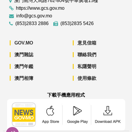
澳門南灣大馬路762-804號中華廣場15樓
https://www.gcs.gov.mo
info@gcs.gov.mo
(853)2833 2886
(853)2835 5426
GOV.MO
意見信箱
澳門雜誌
聯絡我們
澳門年鑑
私隱聲明
澳門相簿
使用條款
下載手機應用程式
澳門政府新聞 APP - App Store 下載
澳門政府新聞 APP - Googl
澳門政府新聞 