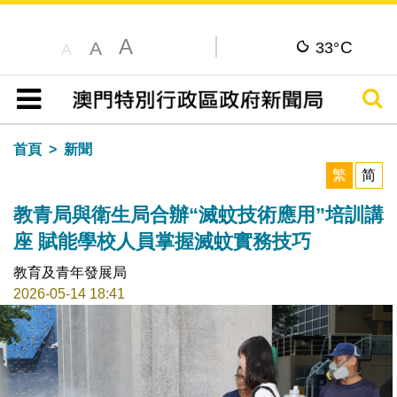
A
C
A
33°
A
搜尋
目錄
首頁
新聞
繁
简
教青局與衛生局合辦“滅蚊技術應用”培訓講
座 賦能學校人員掌握滅蚊實務技巧
教育及青年發展局
2026-05-14 18:41