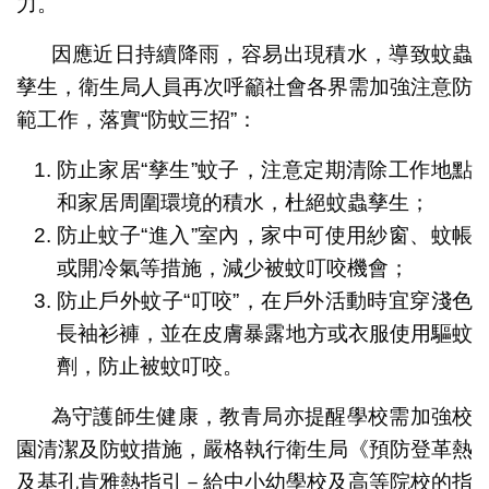
力。
因應近日持續降雨，容易出現積水，導致蚊蟲
孳生，衛生局人員再次呼籲社會各界需加強注意防
範工作，落實“防蚊三招”：
防止家居“孳生”蚊子，注意定期清除工作地點
和家居周圍環境的積水，杜絕蚊蟲孳生；
防止蚊子“進入”室內，家中可使用紗窗、蚊帳
或開冷氣等措施，減少被蚊叮咬機會；
防止戶外蚊子“叮咬”，在戶外活動時宜穿淺色
長袖衫褲，並在皮膚暴露地方或衣服使用驅蚊
劑，防止被蚊叮咬。
為守護師生健康，教青局亦提醒學校需加強校
園清潔及防蚊措施，嚴格執行衛生局《預防登革熱
及基孔肯雅熱指引－給中小幼學校及高等院校的指