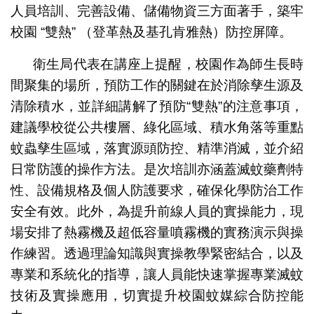
人員培訓、完善設備、儲備物資三方面著手，築牢
校園 “雙熱” （登革熱及基孔肯雅熱）防控屏障。
衛生局代表在講座上提醒，校園作為師生長時
間聚集的場所，預防工作的關鍵在於消除孳生源及
清除積水，並詳細講解了預防“雙熱”的注意事項，
建議學校從公共樓層、綠化區域、積水角落等重點
蚊蟲孳生區域，落實源頭防控、精準消滅，並介紹
日常防護的操作方法。是次培訓亦涵蓋滅蚊藥劑特
性、設備規格及個人防護要求，確保化學防治工作
安全有效。此外，為提升前線人員的實操能力，現
場安排了熱霧機及超低容量噴霧機的實務演示與操
作練習。透過理論知識與實操教學緊密結合，以及
專業和系統化的指導，讓人員能快速掌握專業滅蚊
技術及實操應用，切實提升校園蚊媒綜合防控能