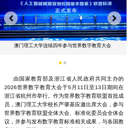
上一则
下一
澳门理工大学连续四年参与世界数字教育大会
1
2
由国家教育部及浙江省人民政府共同主办的
2026世界数字教育大会于5月11日至13日期间在
浙江省杭州市举行。作为世界数字教育联盟首批成
员，澳门理工大学校长严肇基应邀出席大会，参与
世界数字教育联盟全体大会、标准化委员会全体会
议，并参与发布数字教育标准相关成果，与各国教