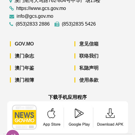
澳门南湾大马路762-804号中华广场15楼
https://www.gcs.gov.mo
info@gcs.gov.mo
(853)2833 2886
(853)2835 5426
GOV.MO
意见信箱
澳门杂志
联络我们
澳门年鉴
私隐声明
澳门相簿
使用条款
下载手机应用程序
澳门政府新闻 APP - App Store 下载
澳门政府新闻 APP - Googl
澳门政府新闻 