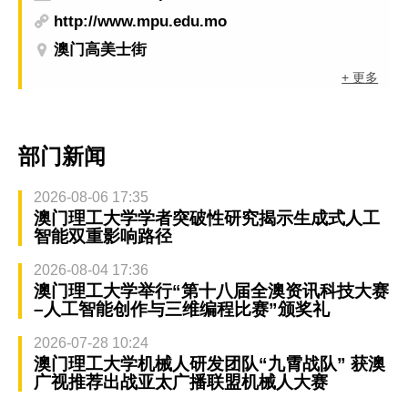
http://www.mpu.edu.mo
澳门高美士街
+ 更多
部门新闻
2026-08-06 17:35
澳门理工大学学者突破性研究揭示生成式人工
智能双重影响路径
2026-08-04 17:36
澳门理工大学举行“第十八届全澳资讯科技大赛
–人工智能创作与三维编程比赛”颁奖礼
2026-07-28 10:24
澳门理工大学机械人研发团队“九霄战队” 获澳
广视推荐出战亚太广播联盟机械人大赛