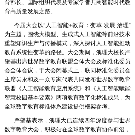
育部长、国际组织代表及专家学者共商智能时代教
育高质量发展之路。
今届大会以“人工智能+教育：变革 发展 治理”
为主题，围绕大模型、生成式人工智能等前沿技术
重塑知识生产与传播模式，深入探讨人工智能推动
教育系统性变革的路径。大会期间，澳理大校长严
肇基出席世界数字教育联盟全体大会及标准化委员
会全体会议，于大会闭幕式上，联同标准化委员会
主席吴永和及一众专家代表共同发布世界数字教育
联盟《人工智能教育应用系统》和《人工智能赋能
智慧校园基本要素》两项教育数字化标准成果，为
全球数字教育标准体系建设提供框架参考。
严肇基表示，澳理大已连续四年深度参与世界
数字教育大会，积极站在全球数字教育协作前沿，