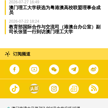
2026-07-27 16:49
澳门理工大学获选为粤港澳高校联盟理事会成
员
2026-07-22 18:24
教育部国际合作与交流司（港澳台办公室）副
司长张晋一行到访澳门理工大学
订阅频道